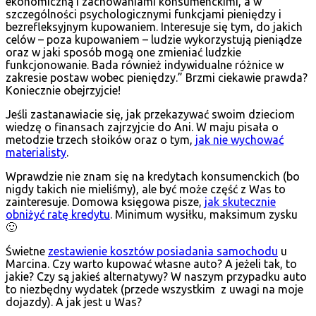
ekonomiczną i zachowaniami konsumenckimi, a w
szczególności psychologicznymi funkcjami pieniędzy i
bezrefleksyjnym kupowaniem. Interesuje się tym, do jakich
celów – poza kupowaniem – ludzie wykorzystują pieniądze
oraz w jaki sposób mogą one zmieniać ludzkie
funkcjonowanie. Bada również indywidualne różnice w
zakresie postaw wobec pieniędzy.” Brzmi ciekawie prawda?
Koniecznie obejrzyjcie!
Jeśli zastanawiacie się, jak przekazywać swoim dzieciom
wiedzę o finansach zajrzyjcie do Ani. W maju pisała o
metodzie trzech słoików oraz o tym,
jak nie wychować
materialisty
.
Wprawdzie nie znam się na kredytach konsumenckich (bo
nigdy takich nie mieliśmy), ale być może część z Was to
zainteresuje. Domowa księgowa pisze,
jak skutecznie
obniżyć ratę kredytu
. Minimum wysiłku, maksimum zysku
🙂
Świetne
zestawienie kosztów posiadania samochodu
u
Marcina. Czy warto kupować własne auto? A jeżeli tak, to
jakie? Czy są jakieś alternatywy? W naszym przypadku auto
to niezbędny wydatek (przede wszystkim z uwagi na moje
dojazdy). A jak jest u Was?