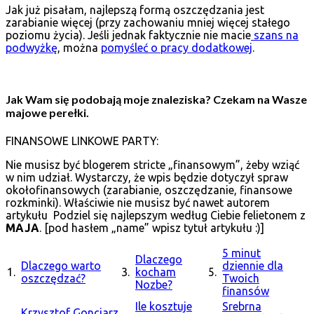
Jak już pisałam, najlepszą formą oszczędzania jest
zarabianie więcej (przy zachowaniu mniej więcej stałego
poziomu życia). Jeśli jednak faktycznie nie macie
szans na
podwyżkę
, można
pomyśleć o pracy dodatkowej
.
Jak Wam się podobają moje znaleziska? Czekam na Wasze
majowe perełki.
FINANSOWE LINKOWE PARTY:
Nie musisz być blogerem stricte „finansowym”, żeby wziąć
w nim udział. Wystarczy, że wpis będzie dotyczył spraw
okołofinansowych (zarabianie, oszczędzanie, finansowe
rozkminki). Właściwie nie musisz być nawet autorem
artykułu Podziel się najlepszym według Ciebie felietonem z
MAJA
. [pod hasłem „name” wpisz tytuł artykułu :)]
5 minut
Dlaczego
Dlaczego warto
dziennie dla
1.
3.
kocham
5.
oszczędzać?
Twoich
Nozbe?
finansów
Ile kosztuje
Srebrna
Krzysztof Gonciarz