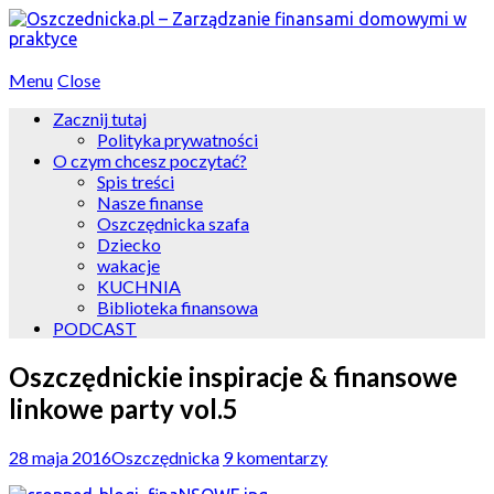
Menu
Close
Zacznij tutaj
Polityka prywatności
O czym chcesz poczytać?
Spis treści
Nasze finanse
Oszczędnicka szafa
Dziecko
wakacje
KUCHNIA
Biblioteka finansowa
PODCAST
Oszczędnickie inspiracje & finansowe
linkowe party vol.5
28 maja 2016
Oszczędnicka
9 komentarzy