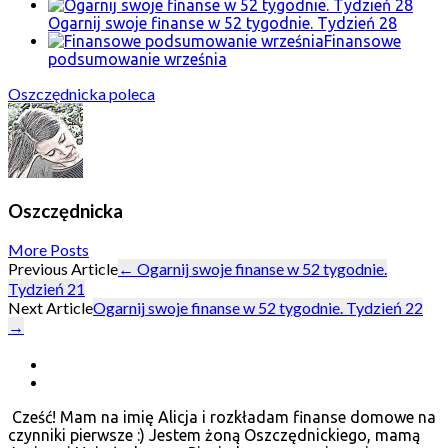
Ogarnij swoje finanse w 52 tygodnie. Tydzień 28
Finansowe
podsumowanie września
Oszczędnicka poleca
Oszczędnicka
More Posts
Post
Previous Article
←
Ogarnij swoje finanse w 52 tygodnie.
Tydzień 21
navigation
Next Article
Ogarnij swoje finanse w 52 tygodnie. Tydzień 22
→
Cześć! Mam na imię Alicja i rozkładam finanse domowe na
czynniki pierwsze :) Jestem żoną Oszczędnickiego, mamą