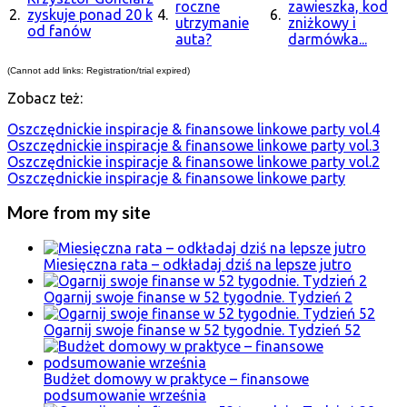
roczne
zawieszka, kod
2.
zyskuje ponad 20 k
4.
6.
utrzymanie
zniżkowy i
od fanów
auta?
darmówka...
(Cannot add links: Registration/trial expired)
Zobacz też:
Oszczędnickie inspiracje & finansowe linkowe party vol.4
Oszczędnickie inspiracje & finansowe linkowe party vol.3
Oszczędnickie inspiracje & finansowe linkowe party vol.2
Oszczędnickie inspiracje & finansowe linkowe party
More from my site
Miesięczna rata – odkładaj dziś na lepsze jutro
Ogarnij swoje finanse w 52 tygodnie. Tydzień 2
Ogarnij swoje finanse w 52 tygodnie. Tydzień 52
Budżet domowy w praktyce – finansowe
podsumowanie września