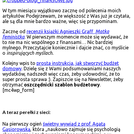
W tym miesiącu wyjątkowo zacznę od polecenia moich
artykułów. Podejrzewam, że większość z Was już je czytała,
ale są dla mnie bardzo ważne, więc się przypominam.
Zacznę od
recenzji książki Agnieszki Graff
Matka
feministka
. W pierwszym momencie może się wydawać, że
to nie ma nic wspólnego z finansami… Nic bardziej
mylnego. Przeczytajcie koniecznie i dajcie znać, co myślicie
o
inspirujących myślach.
Kolejny wpis to
prosta instrukcja, jak stworzyć budżet
domowy
. Dzielę się z Wami podsumowaniami naszych
wydatków, nadszedł więc czas, żeby udowodnić, że to
super prosta sprawa :). Zapiszcie się na Newsletter, żeby
otrzymać
oszczędnicki szablon budżetowy
.
[mc4wp_form]
A teraz perełki z sieci:
Na pierwszy ogień
świetny wywiad z prof. Agatą
Gąsiorowską
, która „naukowo zajmuje się psychologią