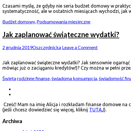
Czasami myślę, że gdyby nie seria budżet domowy w praktyce,
systematyczność, ale w ostatnich miesiącach wychodzi, jak 
Budżet domowy
,
Podsumowania miesięczne
Jak zaplanować świąteczne wydatki?
2 grudnia 2019
Oszczędnicka
Leave a Comment
Jak zaplanować świąteczne wydatki? Jak sensownie ogarnąć 
mówiąc już o zaciąganiu kredytów!)? Czy można w pełni prz
Święta
rodzinne finanse
,
świadoma konsumpcja
,
świadomość fi
Cześć! Mam na imię Alicja i rozkładam finanse domowe na cz
(jeśli chcesz dowiedzieć się więcej, kliknij
TUTAJ
).
Archiwa