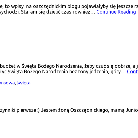
 to wpisy na oszczędnickim blogu pojawiałyby się jeszcze rzad
wychodzi. Staram się dzielić czas również…
Continue Reading
budżet w Święta Bożego Narodzenia, żeby czuć się dobrze, a 
eżyć Święta Bożego Narodzenia bez tony jedzenia, góry…
Cont
nansowa
,
święta
ynniki pierwsze :) Jestem żoną Oszczędnickiego, mamą Juniora