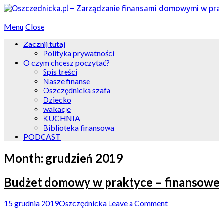
Menu
Close
Zacznij tutaj
Polityka prywatności
O czym chcesz poczytać?
Spis treści
Nasze finanse
Oszczędnicka szafa
Dziecko
wakacje
KUCHNIA
Biblioteka finansowa
PODCAST
Month:
grudzień 2019
Budżet domowy w praktyce – finansowe
15 grudnia 2019
Oszczędnicka
Leave a Comment