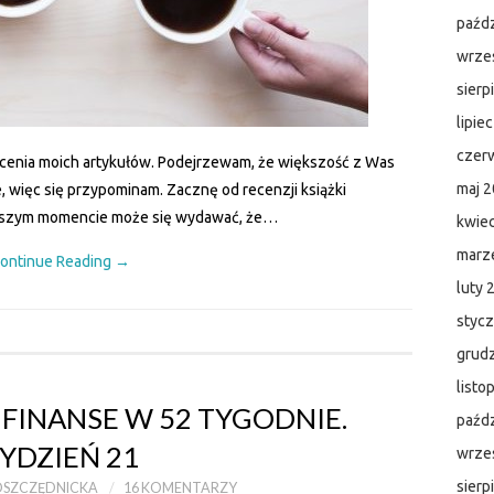
paźdz
wrze
sierp
lipie
czer
cenia moich artykułów. Podejrzewam, że większość z Was
maj 
e, więc się przypominam. Zacznę od recenzji książki
rwszym momencie może się wydawać, że…
kwie
marz
ontinue Reading
→
luty 
styc
grud
listo
FINANSE W 52 TYGODNIE.
paźdz
YDZIEŃ 21
wrze
sierp
OSZCZĘDNICKA
16 KOMENTARZY