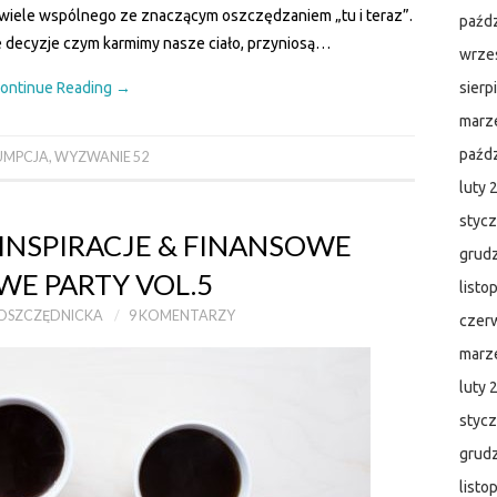
a wiele wspólnego ze znaczącym oszczędzaniem „tu i teraz”.
paźdz
 decyzje czym karmimy nasze ciało, przyniosą…
wrze
ontinue Reading
→
sierp
marz
paźdz
UMPCJA
,
WYZWANIE 52
luty 
styc
INSPIRACJE & FINANSOWE
grud
WE PARTY VOL.5
listo
OSZCZĘDNICKA
9 KOMENTARZY
czer
marz
luty 
styc
grud
listo