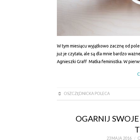
W tym miesiącu wyjątkowo zacznę od pole
już je czytała, ale są dla mnie bardzo ważn
Agnieszki Graff Matka feministka. W pie
C
OSZCZĘDNICKA POLECA
OGARNIJ SWOJE 
T
23 MAJA 2016