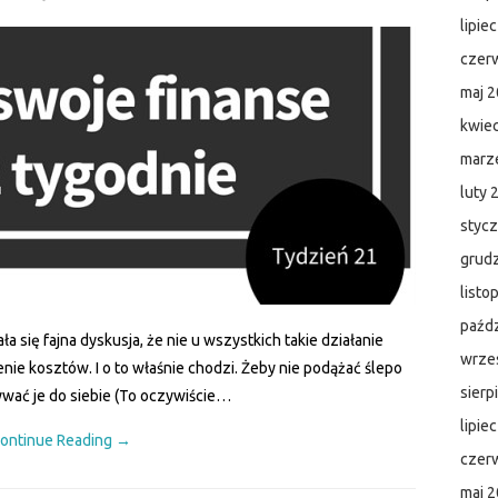
lipie
czer
maj 
kwie
marz
luty 
styc
grud
listo
paźdz
 się fajna dyskusja, że nie u wszystkich takie działanie
wrze
ie kosztów. I o to właśnie chodzi. Żeby nie podążać ślepo
sierp
wać je do siebie (To oczywiście…
lipie
ontinue Reading
→
czer
maj 