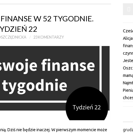
FINANSE W 52 TYGODNIE.
YDZIEŃ 22
Cześć
OSZCZĘDNICKA
23 KOMENTARZY
Alicj
fina
czynn
Jest
Oszc
mamą 
Najm
Pieni
chces
hnią. Dziś nie będzie inaczej. W pierwszym momencie może
grud