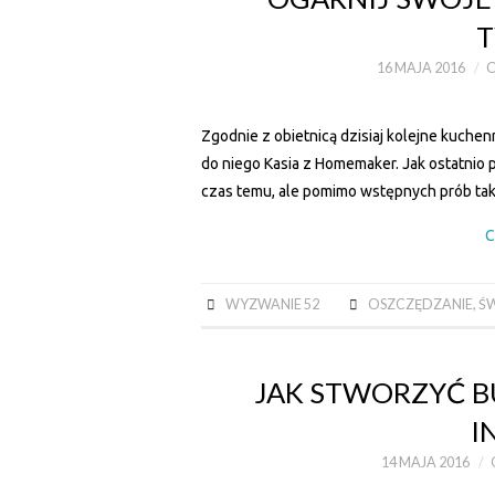
T
16 MAJA 2016
Zgodnie z obietnicą dzisiaj kolejne kuchen
do niego Kasia z Homemaker. Jak ostatnio p
czas temu, ale pomimo wstępnych prób taki
C
WYZWANIE 52
OSZCZĘDZANIE
,
Ś
JAK STWORZYĆ B
I
14 MAJA 2016