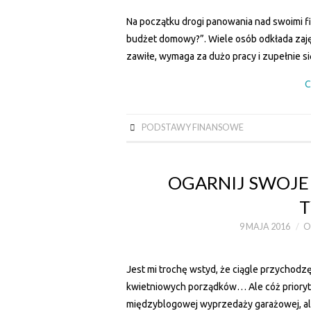
Na początku drogi panowania nad swoimi fi
budżet domowy?”. Wiele osób odkłada zajęc
zawiłe, wymaga za dużo pracy i zupełnie
C
PODSTAWY FINANSOWE
OGARNIJ SWOJE 
T
9 MAJA 2016
O
Jest mi trochę wstyd, że ciągle przychod
kwietniowych porządków… Ale cóż prioryte
międzyblogowej wyprzedaży garażowej, ale