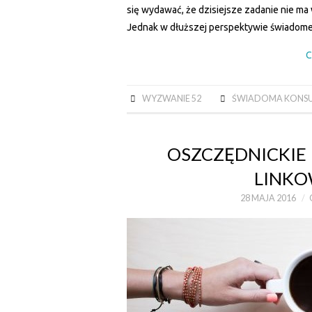
się wydawać, że dzisiejsze zadanie nie m
Jednak w dłuższej perspektywie świadome
C
WYZWANIE 52
ŚWIADOMA KONS
OSZCZĘDNICKIE 
LINKO
28 MAJA 2016