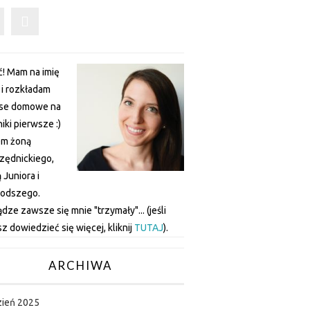
! Mam na imię
a i rozkładam
nse domowe na
iki pierwsze :)
em żoną
zędnickiego,
Juniora i
łodszego.
ądze zawsze się mnie "trzymały"... (jeśli
z dowiedzieć się więcej, kliknij
TUTAJ
).
ARCHIWA
zień 2025