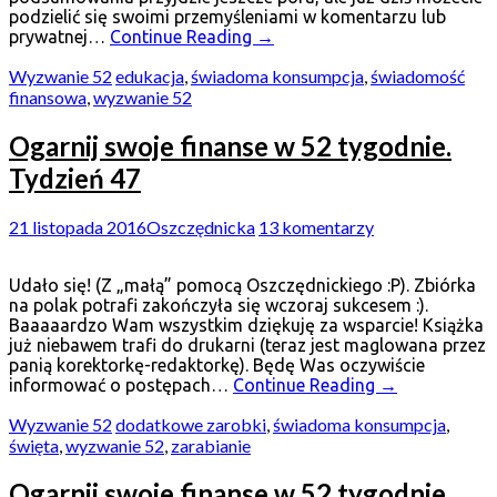
podzielić się swoimi przemyśleniami w komentarzu lub
prywatnej…
Continue Reading
→
Wyzwanie 52
edukacja
,
świadoma konsumpcja
,
świadomość
finansowa
,
wyzwanie 52
Ogarnij swoje finanse w 52 tygodnie.
Tydzień 47
21 listopada 2016
Oszczędnicka
13 komentarzy
Udało się! (Z „małą” pomocą Oszczędnickiego :P). Zbiórka
na polak potrafi zakończyła się wczoraj sukcesem :).
Baaaaardzo Wam wszystkim dziękuję za wsparcie! Książka
już niebawem trafi do drukarni (teraz jest maglowana przez
panią korektorkę-redaktorkę). Będę Was oczywiście
informować o postępach…
Continue Reading
→
Wyzwanie 52
dodatkowe zarobki
,
świadoma konsumpcja
,
święta
,
wyzwanie 52
,
zarabianie
Ogarnij swoje finanse w 52 tygodnie.