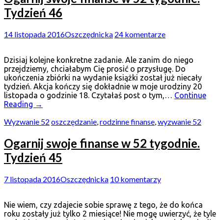
Tydzień 46
14 listopada 2016
Oszczędnicka
24 komentarze
Dzisiaj kolejne konkretne zadanie. Ale zanim do niego
przejdziemy, chciałabym Cię prosić o przysługę. Do
ukończenia zbiórki na wydanie książki został już niecały
tydzień. Akcja kończy się dokładnie w moje urodziny 20
listopada o godzinie 18. Czytałaś post o tym,…
Continue
Reading
→
Wyzwanie 52
oszczędzanie
,
rodzinne finanse
,
wyzwanie 52
Ogarnij swoje finanse w 52 tygodnie.
Tydzień 45
7 listopada 2016
Oszczędnicka
10 komentarzy
Nie wiem, czy zdajecie sobie sprawę z tego, że do końca
roku zostały już tylko 2 miesiące! Nie mogę uwierzyć, że tyle