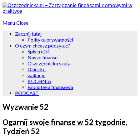
Menu
Close
Zacznij tutaj
Polityka prywatności
O czym chcesz poczytać?
Spis treści
Nasze finanse
Oszczędnicka szafa
Dziecko
wakacje
KUCHNIA
Biblioteka finansowa
PODCAST
Wyzwanie 52
Ogarnij swoje finanse w 52 tygodnie.
Tydzień 52