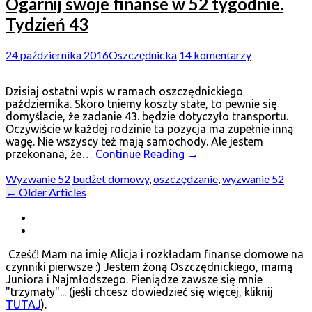
Ogarnij swoje finanse w 52 tygodnie.
Tydzień 43
24 października 2016
Oszczędnicka
14 komentarzy
Dzisiaj ostatni wpis w ramach oszczędnickiego
października. Skoro tniemy koszty stałe, to pewnie się
domyślacie, że zadanie 43. będzie dotyczyło transportu.
Oczywiście w każdej rodzinie ta pozycja ma zupełnie inną
wagę. Nie wszyscy też mają samochody. Ale jestem
przekonana, że…
Continue Reading
→
Wyzwanie 52
budżet domowy
,
oszczędzanie
,
wyzwanie 52
Post
←
Older Articles
navigation
Cześć! Mam na imię Alicja i rozkładam finanse domowe na
czynniki pierwsze :) Jestem żoną Oszczędnickiego, mamą
Juniora i Najmłodszego. Pieniądze zawsze się mnie
"trzymały"... (jeśli chcesz dowiedzieć się więcej, kliknij
TUTAJ
).