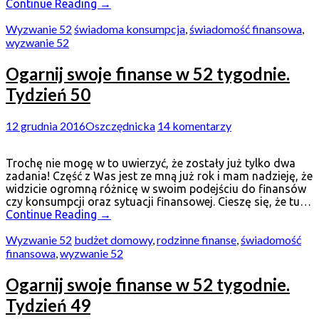
Continue Reading
→
Wyzwanie 52
świadoma konsumpcja
,
świadomość finansowa
,
wyzwanie 52
Ogarnij swoje finanse w 52 tygodnie.
Tydzień 50
12 grudnia 2016
Oszczędnicka
14 komentarzy
Trochę nie mogę w to uwierzyć, że zostały już tylko dwa
zadania! Część z Was jest ze mną już rok i mam nadzieję, że
widzicie ogromną różnicę w swoim podejściu do finansów
czy konsumpcji oraz sytuacji finansowej. Cieszę się, że tu…
Continue Reading
→
Wyzwanie 52
budżet domowy
,
rodzinne finanse
,
świadomość
finansowa
,
wyzwanie 52
Ogarnij swoje finanse w 52 tygodnie.
Tydzień 49