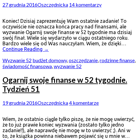
27 grudnia 2016
Oszczędnicka
14 komentarzy
Koniec! Dzisiaj zaprezentuję Wam ostatnie zadanie! To
oczywiście nie oznacza końca pracy nad finansami, ale
wyzwanie Ogarnij swoje finanse w 52 tygodnie ma dzisiaj
swój finał. Wiele się wydarzyło w ciągu ostatniego roku.
Bardzo wiele się od Was nauczyłam. Wiem, że dzięki…
Continue Reading
→
Wyzwanie 52
budżet domowy
,
oszczędzanie
,
rodzinne finanse
,
świadomość finansowa
,
wyzwanie 52
Ogarnij swoje finanse w 52 tygodnie.
Tydzień 51
19 grudnia 2016
Oszczędnicka
4 komentarze
Wiem, że ostatnio ciągle tylko piszę, że nie mogę uwierzyć,
że to już prawie koniec wyzwania (zostało tylko jedno
zadanie!!), ale naprawdę nie mogę w to uwierzyć ;). Ani w
to, że książka powinna niebawem pojawić się u mnie w…