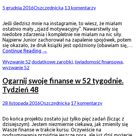
5 grudnia 2016
Oszczędnicka
13 komentarzy
Jeśli śledzisz mnie na instagramie, to wiesz, że miałam
ostatnio mały „zjazd motywacyjny”. Nawarstwiły się
niedobre zdarzenia i kompletnie nie miałam na nic siły.
Najpierw Junior zachorował na zapalenie spojówek, potem
się okazało, że druk książki jest opóźniony (obawiam się,…
Continue Reading
→
Wyzwanie 52
dodatkowe zarobki
,
świadomość finansowa
,
wyzwanie 52
Ogarnij swoje finanse w 52 tygodnie.
Tydzień 48
28 listopada 2016
Oszczędnicka
17 komentarzy
Do końca projektu zostało już tylko pięć zadań (licząc z
dzisiejszym). Jestem niezmiernie ciekawa, jak zmieniły się
Wasze finanse w trakcie kursu. Oczywiście na
podsumowania przyjdzie jeszcze pora, ale już dziś możecie