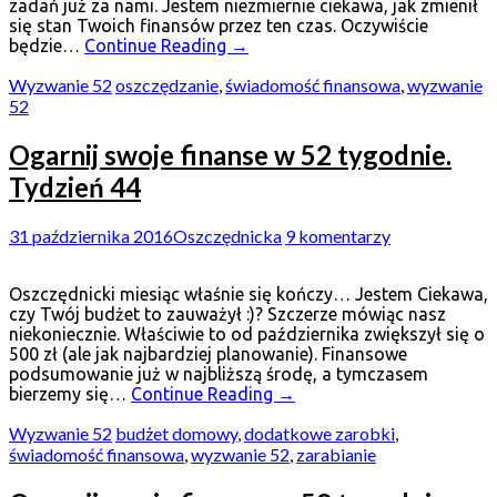
zadań już za nami. Jestem niezmiernie ciekawa, jak zmienił
się stan Twoich finansów przez ten czas. Oczywiście
będzie…
Continue Reading
→
Wyzwanie 52
oszczędzanie
,
świadomość finansowa
,
wyzwanie
52
Ogarnij swoje finanse w 52 tygodnie.
Tydzień 44
31 października 2016
Oszczędnicka
9 komentarzy
Oszczędnicki miesiąc właśnie się kończy… Jestem Ciekawa,
czy Twój budżet to zauważył :)? Szczerze mówiąc nasz
niekoniecznie. Właściwie to od października zwiększył się o
500 zł (ale jak najbardziej planowanie). Finansowe
podsumowanie już w najbliższą środę, a tymczasem
bierzemy się…
Continue Reading
→
Wyzwanie 52
budżet domowy
,
dodatkowe zarobki
,
świadomość finansowa
,
wyzwanie 52
,
zarabianie