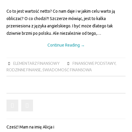
SPIS TREŚCI
Co to jest wartość netto? Co nam daje i w jakim celu warto ją
obliczać? O co chodzi?! Szczerze mówiąc, jest to kalka
NASZE FINANSE
przeniesiona z języka angielskiego. I być może dlatego tak
dziwnie brzmi po polsku. Ale niezależnie od tego,…
OSZCZĘDNICKA
Continue Reading
→
SZAFA
ELEMENTARZ FINANSOWY
FINANSOWE PODSTAWY
,
DZIECKO
RODZINNE FINANSE
,
ŚWIADOMOŚĆ FINANSOWA
WAKACJE
KUCHNIA
BIBLIOTEKA
FINANSOWA
Cześć! Mam na imię Alicja i