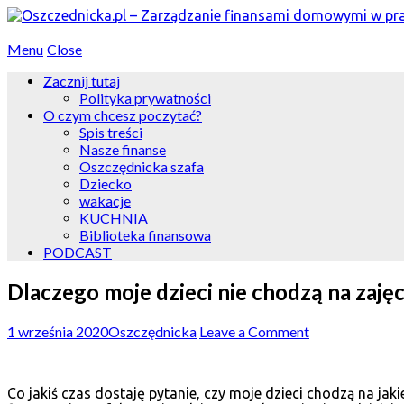
Menu
Close
Zacznij tutaj
Polityka prywatności
O czym chcesz poczytać?
Spis treści
Nasze finanse
Oszczędnicka szafa
Dziecko
wakacje
KUCHNIA
Biblioteka finansowa
PODCAST
Dlaczego moje dzieci nie chodzą na zaj
1 września 2020
Oszczędnicka
Leave a Comment
Co jakiś czas dostaję pytanie, czy moje dzieci chodzą na ja