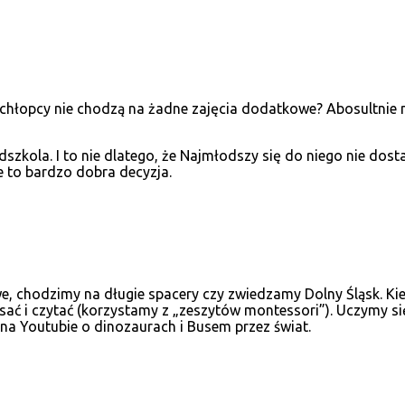
 chłopcy nie chodzą na żadne zajęcia dodatkowe? Abosultnie n
kola. I to nie dlatego, że Najmłodszy się do niego nie dostał.
e to bardzo dobra decyzja.
, chodzimy na długie spacery czy zwiedzamy Dolny Śląsk. Kie
ać i czytać (korzystamy z „zeszytów montessori”). Uczymy się
 na Youtubie o dinozaurach i Busem przez świat.