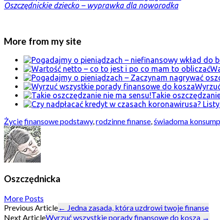
Oszczędnickie dziecko – wyprawka dla noworodka
More from my site
Wa
Wyrzuć
Takie oszczędzanie
Życie
finansowe podstawy
,
rodzinne finanse
,
świadoma konsump
Oszczędnicka
More Posts
Post
Previous Article
←
Jedna zasada, która uzdrowi twoje finanse
Next Article
Wyrzuć wszystkie porady finansowe do kosza
→