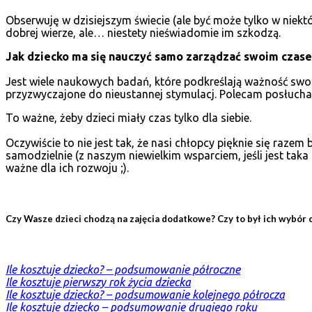
Obserwuję w dzisiejszym świecie (ale być może tylko w niektó
dobrej wierze, ale… niestety nieświadomie im szkodzą.
Jak dziecko ma się nauczyć samo zarządzać swoim czasem,
Jest wiele naukowych badań, które podkreślają ważność swobo
przyzwyczajone do nieustannej stymulacj. Polecam posłuchać
To ważne, żeby dzieci miały czas tylko dla siebie.
Oczywiście to nie jest tak, że nasi chłopcy pięknie się raze
samodzielnie (z naszym niewielkim wsparciem, jeśli jest taka 
ważne dla ich rozwoju ;).
Czy Wasze dzieci chodzą na zajęcia dodatkowe? Czy to był ich wybór
Ile kosztuje dziecko? – podsumowanie półroczne
Ile kosztuje pierwszy rok życia dziecka
Ile kosztuje dziecko? – podsumowanie kolejnego półrocza
Ile kosztuje dziecko – podsumowanie drugiego roku