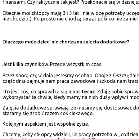
finansami. Czy faktycznie tak jest? Przekonacie się w dzisiejs
Obecnie moi chłopcy mają 3 i 5 lat i nie widzę potrzeby uczę
nie chodzili :). Po prostu nie chodzą teraz i póki co nie zami
Dlaczego moje dzieci nie chodzą na zajęcia dodatkowe?
Jest kilka czynników. Przede wszystkim czas.
Przez sporą część dnia jesteśmy osobno. Oboje z Oszczędnic
część dnia zajmuje nam praca zawodowa i szkoda nam tracić
I to jest coś, co sprawdza się u nas
teraz
. Zdaję sobie spraw
wykorzystać te chwile, kiedy mamy na nich duży wpływ i mo
Zajęcia dodatkowe sprawiają, że musimy się dostosować do j
staramy się zrobić razem coś ciekawego.
Kolejnym aspektem jest wspólne życie.
Chcemy, żeby chłopcy widzieli, ile pracy potrzeba w „codzie