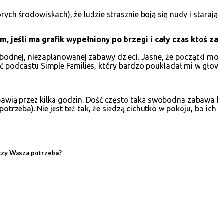
rych środowiskach), że ludzie strasznie boją się nudy i staraj
 jeśli ma grafik wypełniony po brzegi i cały czas ktoś za
dnej, niezaplanowanej zabawy dzieci. Jasne, że początki mogą
 podcastu Simple Families, który bardzo poukładał mi w głow
m bawią przez kilka godzin. Dość często taka swobodna zabawa 
potrzeba). Nie jest też tak, że siedzą cichutko w pokoju, bo i
 czy Wasza potrzeba?