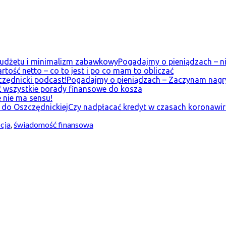
Pogadajmy o pieniądzach – n
rtość netto – co to jest i po co mam to obliczać
Pogadajmy o pieniądzach – Zaczynam nagr
 wszystkie porady finansowe do kosza
 nie ma sensu!
Czy nadpłacać kredyt w czasach koronawiru
cja
,
świadomość finansowa