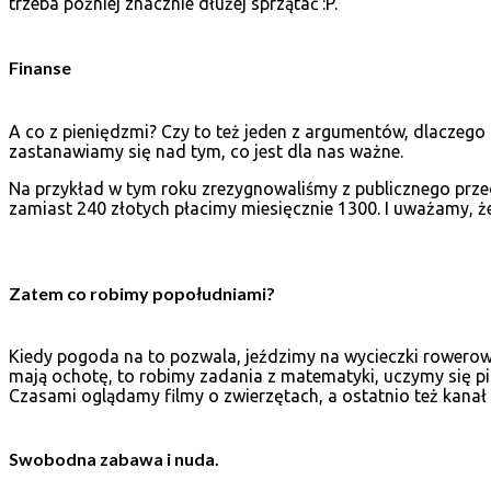
trzeba później znacznie dłużej sprzątać :P.
Finanse
A co z pieniędzmi? Czy to też jeden z argumentów, dlaczego
zastanawiamy się nad tym, co jest dla nas ważne.
Na przykład w tym roku zrezygnowaliśmy z publicznego przedsz
zamiast 240 złotych płacimy miesięcznie 1300. I uważamy, ż
Zatem co robimy popołudniami?
Kiedy pogoda na to pozwala, jeździmy na wycieczki rowerowe
mają ochotę, to robimy zadania z matematyki, uczymy się pis
Czasami oglądamy filmy o zwierzętach, a ostatnio też kanał
Swobodna zabawa i nuda.