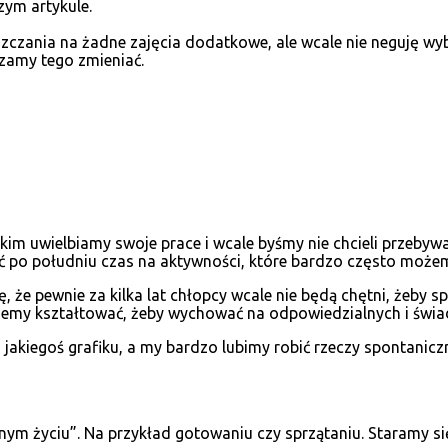
zym artykule.
szczania na żadne zajęcia dodatkowe, ale wcale nie neguję wyb
erzamy tego zmieniać.
kim uwielbiamy swoje prace i wcale byśmy nie chcieli przebyw
 po południu czas na aktywności, które bardzo często możem
ę, że pewnie za kilka lat chłopcy wcale nie będą chętni, żeby s
żemy kształtować, żeby wychować na odpowiedzialnych i świa
akiegoś grafiku, a my bardzo lubimy robić rzeczy spontaniczn
nnym życiu”. Na przykład gotowaniu czy sprzątaniu. Staramy s