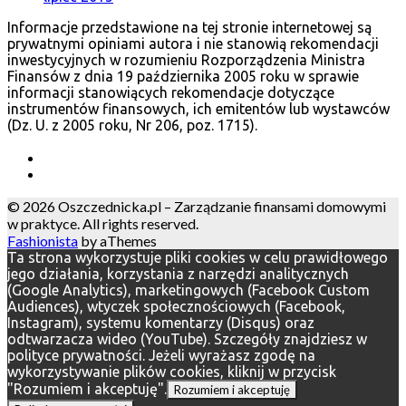
Informacje przedstawione na tej stronie internetowej są
prywatnymi opiniami autora i nie stanowią rekomendacji
inwestycyjnych w rozumieniu Rozporządzenia Ministra
Finansów z dnia 19 października 2005 roku w sprawie
informacji stanowiących rekomendacje dotyczące
instrumentów finansowych, ich emitentów lub wystawców
(Dz. U. z 2005 roku, Nr 206, poz. 1715).
© 2026 Oszczednicka.pl – Zarządzanie finansami domowymi
w praktyce. All rights reserved.
Fashionista
by aThemes
Ta strona wykorzystuje pliki cookies w celu prawidłowego
jego działania, korzystania z narzędzi analitycznych
(Google Analytics), marketingowych (Facebook Custom
Audiences), wtyczek społecznościowych (Facebook,
Instagram), systemu komentarzy (Disqus) oraz
odtwarzacza wideo (YouTube). Szczegóły znajdziesz w
polityce prywatności. Jeżeli wyrażasz zgodę na
wykorzystywanie plików cookies, kliknij w przycisk
"Rozumiem i akceptuję".
Rozumiem i akceptuję