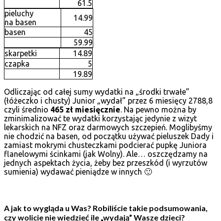
61.5
pieluchy
14.99
na basen
basen
45
59.99
skarpetki
14.89
czapka
5
19.89
Odliczając od całej sumy wydatki na „środki trwałe”
(łóżeczko i chusty) Junior „wydał” przez 6 miesięcy 2788,8
czyli średnio
465 zł miesięcznie
. Na pewno można by
zminimalizować te wydatki korzystając jedynie z wizyt
lekarskich na NFZ oraz darmowych szczepień. Moglibyśmy
nie chodzić na basen, od początku używać pieluszek Dady i
zamiast mokrymi chusteczkami podcierać pupkę Juniora
flanelowymi ścinkami (jak Wolny). Ale… oszczędzamy na
jednych aspektach życia, żeby bez przeszkód (i wyrzutów
sumienia) wydawać pieniądze w innych 🙂
A jak to wygląda u Was? Robiliście takie podsumowania,
czy wolicie nie wiedzieć ile „wydają” Wasze dzieci?