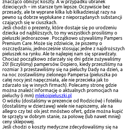
znacząco obniżyć koszty. A w przypadku ubranek
dziecięcych – im starsze tym lepsze. Oczywiście bez
przesady, ale te wyprane kilka lub kilkadziesiąt razy na
pewno są dobrze wypłukane z nieporządanych substancji
czających się w ciuszkach.
Jeśli chodzi o prezenty, które dostaje się po urodzeniu
dziecka od najbliższych, to my wszystkich prosiliśmy o
pieluszki jednorazowe . Początkowo używaliśmy Pampers
Premium Care. Może się zdziwicie, że piszemy o
oszczędzaniu, jednocześnie stosując jedne z najdroższych
pieluszek na rynku. Ale te najlepiej nam się sprawdzały.
Chociaż początkowo zdarzały się dni gdzie zużywaliśmy
20! (liczyliśmy) pampersów. Dopiero, kiedy przeszliśmy na
rozmiar 3 przestawiliśmy się na pieluchy Dady na dzień, a
na noc zostawiliśmy zielonego Pampersa (pieluszka po
całej nocy jest napęczniała, ale nie przecieka jak to
zdarzało się w innych firmach). Polecamy stronę gdzie
można znaleźć informację o aktualnych promocjach na
pieluchy (i mm)
mlekoipieluszki.pl
O wózku (dostaliśmy w prezencie od Rodziców) i foteliku
(dostaliśmy w dzierżawę) wiele nie napiszemy, ale na
allegro czy też olx jest mnóstwo ofert, gdzie można kupić
te sprzęty w dobrym stanie, za połowę (lub nawet mniej)
ceny sklepowej.
Jeśli chodzi o koszty medyczne zdecydowaliśmy się na