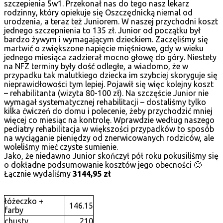
szczepienia 5w1. Przekonał nas do tego nasz lekarz
rodzinny, który opiekuje się Oszczędnicką niemal od
urodzenia, a teraz też Juniorem. W naszej przychodni koszt
jednego szczepnienia to 135 zł. Junior od początku był
bardzo żywym i wymagającym dzieckiem. Zaczęliśmy się
martwić o zwiększone napięcie mięśniowe, gdy w wieku
jednego miesiąca zadzierał mocno głowę do góry. Niestety
na NFZ terminy były dość odległe, a wiadomo, że w
przypadku tak malutkiego dziecka im szybciej skoryguje się
nieprawidłowości tym lepiej. Pojawił się więc kolejny koszt
– rehabilitanta (wizyta 80-100 zł). Na szczęście Junior nie
wymagał systematycznej rehabilitacji – dostaliśmy tylko
kilka ćwiczeń do domu i polecenie, żeby przychodzić mniej
więcej co miesiąc na kontrolę. Wprawdzie według naszego
pediatry rehabilitacja w większości przypadków to sposób
na wyciąganie pieniędzy od znerwicowanych rodziców, ale
woleliśmy mieć czyste sumienie.
Jako, że niedawno Junior skończył pół roku pokusiliśmy się
o dokładne podsumowanie kosztów jego obecności 🙂
Łącznie wydaliśmy
3144,95 zł
łóżeczko +
146.15
farby
chusty
210