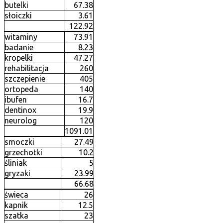
butelki
67.38
słoiczki
3.61
122.92
witaminy
73.91
badanie
8.23
kropelki
47.27
rehabilitacja
260
szczepienie
405
ortopeda
140
ibufen
16.7
dentinox
19.9
neurolog
120
1091.01
smoczki
27.49
grzechotki
10.2
śliniak
5
gryzaki
23.99
66.68
świeca
26
kapnik
12.5
szatka
23