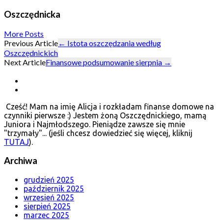
Oszczędnicka
More Posts
Post
Previous Article
←
Istota oszczędzania według
Oszczędnickich
navigation
Next Article
Finansowe podsumowanie sierpnia
→
Cześć! Mam na imię Alicja i rozkładam finanse domowe na
czynniki pierwsze :) Jestem żoną Oszczędnickiego, mamą
Juniora i Najmłodszego. Pieniądze zawsze się mnie
"trzymały"... (jeśli chcesz dowiedzieć się więcej, kliknij
TUTAJ
).
Archiwa
grudzień 2025
październik 2025
wrzesień 2025
sierpień 2025
marzec 2025