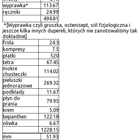
wyprawka*
113.67
ręczniki
24.99
494.81
*[Wyprawka czyli gruszka, octenisept, sól fizjologiczna i
jeszcze kilka innych dupereli, których nie zanotowaliśmy tak
dokładnie]
frida
24.3
kompresy
7.5
płatki
520
tetra
67.45
mokre
114.02
chusteczki
pieluszki
269.32
jednorazowe
podkłady
11.67
płyn do
79.95
prania
krem
5.09
bepanthen
122.18
oliwka
6.67
1228.15
mm
51.93