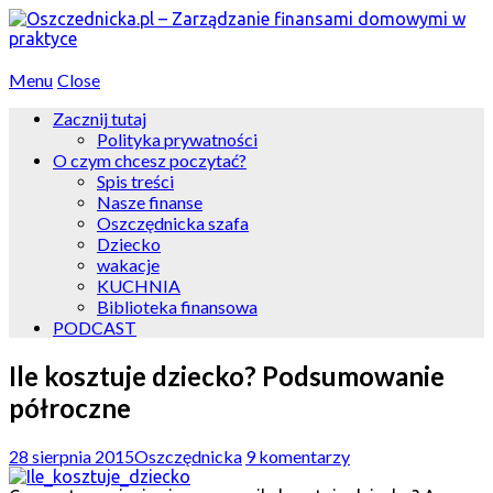
Menu
Close
Zacznij tutaj
Polityka prywatności
O czym chcesz poczytać?
Spis treści
Nasze finanse
Oszczędnicka szafa
Dziecko
wakacje
KUCHNIA
Biblioteka finansowa
PODCAST
Ile kosztuje dziecko? Podsumowanie
półroczne
28 sierpnia 2015
Oszczędnicka
9 komentarzy