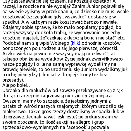
Czy zastanawiacie się czasem, ile kosztuje dziecko? A
raczej, ile rodzice na nie wydają? Zanim Junior pojawił się
na świecie żyliśmy w przekonaniu, że dziecko nie musi wcale
kosztować (szczególnie gdy „wszystko” dostaje się w
spadku). A w każdym razie kosztować bardzo niewiele.
Zdajemy sobie sprawę, że to mało popularny pogląd, bo
raczej wszyscy dookoła trąbią, że wychowanie pociechy
kosztuje majątek, że”czekają z decyzją bo ich nie stać” etc.
Podobał nam się wpis Wolnego (
klik
) odnośnie kosztów
ponoszonych po urodzeniu się jego pierwszej córeczki.
Aczkolwiek na pewno nie wszyscy mają możliwość, aż
takiego obniżenia wydatków. Życie jednak zweryfikowało
nasze poglądy i o ile na samą wyprawkę wydaliśmy na
prawdę niewiele, to po urodzeniu się Juniora wydaliśmy już
trochę pieniędzy (chociaż z drugiej strony też bez
przesady).
Ale po kolei…
Ubranka dla maluchów od zawsze przekazywane są z rąk
do rąk i raczej nie zagrzewają nigdzie dłużej miejsca.
Owszem, mamy to szczęście, że jesteśmy jednymi z
ostatnich wśród naszych znajomych, którym urodziło się
maleństwo. Także gros rzeczy dostaliśmy w spadku lub w
dzierżawę. Jednak nawet jeśli jesteście prekursorami w
swoim otoczeniu to ilość aukcji na allegro i grup
sprzedażowo-wymiennych na facebook’u pozwala