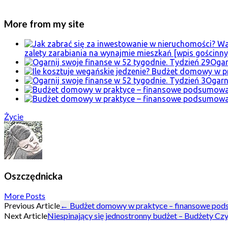
More from my site
zalety zarabiania na wynajmie mieszkań [wpis gościnny
Ogar
Ogarn
Życie
Oszczędnicka
More Posts
Post
Previous Article
←
Budżet domowy w praktyce – finansowe pod
Next Article
Niespinający się jednostronny budżet – Budżety Cz
navigation