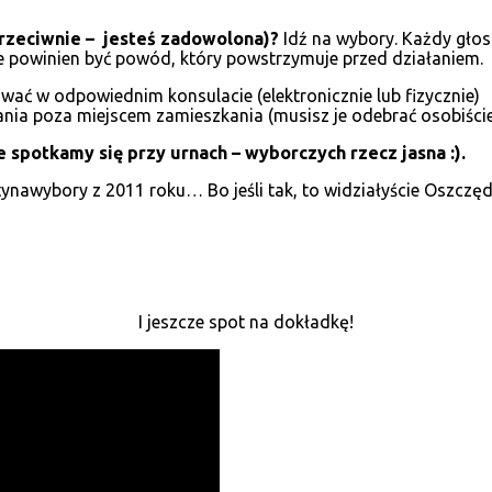
 przeciwnie – jesteś zadowolona)?
Idź na wybory. Każdy głos 
e powinien być powód, który powstrzymuje przed działaniem.
ować w odpowiednim konsulacie (elektronicznie lub fizycznie)
ia poza miejscem zamieszkania (musisz je odebrać osobiście
e spotkamy się przy urnach – wyborczych rzecz jasna :).
nawybory z 2011 roku… Bo jeśli tak, to widziałyście Oszczędn
I jeszcze spot na dokładkę!