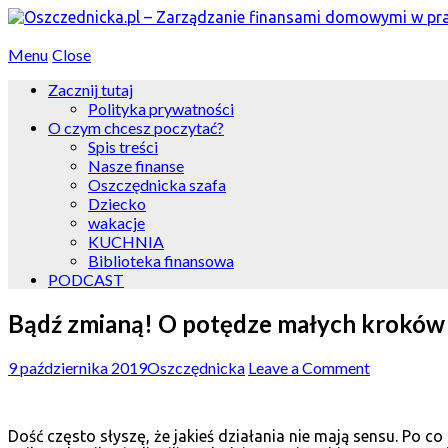
Menu
Close
Zacznij tutaj
Polityka prywatności
O czym chcesz poczytać?
Spis treści
Nasze finanse
Oszczędnicka szafa
Dziecko
wakacje
KUCHNIA
Biblioteka finansowa
PODCAST
Bądź zmianą! O potędze małych kroków 
9 października 2019
Oszczędnicka
Leave a Comment
Dość często słyszę, że jakieś działania nie mają sensu. Po