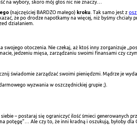
m iść na wybory, skoro mój głos nic nie znaczy…
zego
(najczęściej BARDZO małego)
kroku
. Tak samo jest z
osz
kazać, że po drodze napotkamy na więcej, niż byśmy chciały pr
zed działaniem.
la swojego otoczenia. Nie czekaj, aż ktoś inny zorganizuje „pos
macie, jedzeniu mięsa, zarządzaniu swoimi finansami czy czy
znij świadomie zarządzać swoimi pieniędzmi. Mądrze je wydawa
darmowego wyzwania w oszczędnickiej grupie ;).
 siebie – postaraj się ograniczyć ilość śmieci generowanych
 na potęgę”… Ale czy to, że inni kradną i oszukują, byłoby dla