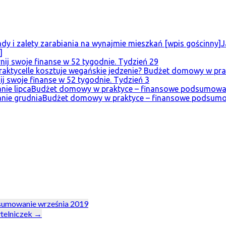
J
]
nij swoje finanse w 52 tygodnie. Tydzień 29
Ile kosztuje wegańskie jedzenie? Budżet domowy w pra
ij swoje finanse w 52 tygodnie. Tydzień 3
Budżet domowy w praktyce – finansowe podsumowan
Budżet domowy w praktyce – finansowe podsumo
sumowanie września 2019
ytelniczek
→