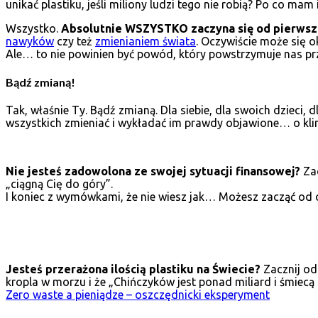
unikać plastiku, jeśli miliony ludzi tego nie robią? Po co ma
Wszystko.
Absolutnie WSZYSTKO zaczyna się od pierws
nawyków
czy też
zmienianiem świata
. Oczywiście może się o
Ale… to nie powinien być powód, który powstrzymuje nas pr
Bądź zmianą!
Tak, właśnie Ty. Bądź zmianą. Dla siebie, dla swoich dzieci, d
wszystkich zmieniać i wykładać im prawdy objawione… o kli
Nie jesteś zadowolona ze swojej sytuacji finansowej?
Zac
„ciągną Cię do góry”.
I koniec z wymówkami, że nie wiesz jak… Możesz zacząć od 
Jesteś przerażona ilością plastiku na Świecie?
Zacznij od
kropla w morzu i że „Chińczyków jest ponad miliard i śmiecą
Zero waste a pieniądze – oszczędnicki eksperyment