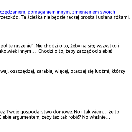
czędzaniem
,
pomaganiem innym
,
zmienianiem swoich
zeszkód. Ta ścieżka nie będzie raczej prosta i usłana różami.
polite ruszenie”. Nie chodzi o to, żeby na siłę wszystko i
mkolwiek innym… Chodzi o to, żeby zacząć od siebie!
j, oszczędzaj, zarabiaj więcej, otaczaj się ludźmi, którzy
 przez Twoje gospodarstwo domowe. No i tak wiem… że to
 Ciebie argumentem, żeby też tak robić? No właśnie…