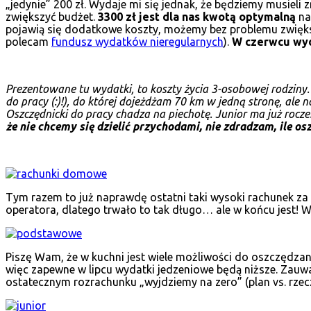
„jedynie” 200 zł. Wydaje mi się jednak, że będziemy musieli
zwiększyć budżet.
3300 zł jest dla nas kwotą optymalną
na
pojawią się dodatkowe koszty, możemy bez problemu zwiększy
polecam
fundusz wydatków nieregularnych
).
W czerwcu wyd
Prezentowane tu wydatki, to koszty życia 3-osobowej rodziny. 
do pracy (:)!), do której dojeżdżam 70 km w jedną stronę, ale 
Oszczędnicki do pracy chadza na piechotę. Junior ma już roczek
że nie chcemy się dzielić przychodami, nie zdradzam, ile o
Tym razem to już naprawdę ostatni taki wysoki rachunek z
operatora, dlatego trwało to tak długo… ale w końcu jest! 
Piszę Wam, że w kuchni jest wiele możliwości do oszczędzan
więc zapewne w lipcu wydatki jedzeniowe będą niższe. Zauwa
ostatecznym rozrachunku „wyjdziemy na zero” (plan vs. rzec