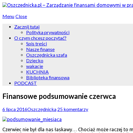
Menu
Close
Zacznij tutaj
Polityka prywatności
O czym chcesz poczytać?
Spis treści
Nasze finanse
Oszczędnicka szafa
Dziecko
wakacje
KUCHNIA
Biblioteka finansowa
PODCAST
Finansowe podsumowanie czerwca
6 lipca 2016
Oszczędnicka
25 komentarzy
Czerwiec nie był dla nas łaskawy… Chociaż może raczej to m