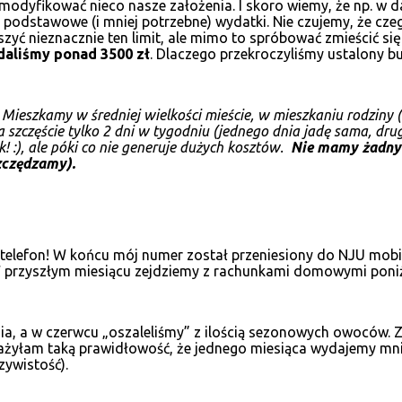
 zmodyfikować nieco nasze założenia. I skoro wiemy, że np. w 
 podstawowe (i mniej potrzebne) wydatki. Nie czujemy, że cze
ć nieznacznie ten limit, ale mimo to spróbować zmieścić się 
aliśmy ponad 3500 zł
. Dlaczego przekroczyliśmy ustalony bu
Mieszkamy w średniej wielkości mieście, w mieszkaniu rodziny (
na szczęście tylko 2 dni w tygodniu (jednego dnia jadę sama, dru
! :), ale póki co nie generuje dużych kosztów.
Nie mamy żadnyc
szczędzamy).
a telefon! W końcu mój numer został przeniesiony do NJU m
W przyszłym miesiącu zejdziemy z rachunkami domowymi poniżej
ia, a w czerwcu „oszaleliśmy” z ilością sezonowych owoców. Z
żyłam taką prawidłowość, że jednego miesiąca wydajemy mniej,
zywistość).