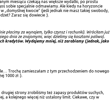
danym miesiącu czekają nas większe wydatki, po prostu
goś sobie specjalnie odmawiamy. Ale kiedy na horyzoncie
w „domyślnej kwocie” (jeśli jednak nie masz takiej swobody,
dżet? Zaraz się dowiecie :).
nie płacimy za wynajem, tylko czynsz i rachunki). Wróciłam już
giego dnia ze znajomymi, więc dzielimy się kosztami paliwa).
h kredytów. Wydajemy mniej, niż zarabiamy (jednak, jako
obile… Trochę zamieszałam z tym przechodzeniem do nowego
 1000 zł :).
 drugiej strony zrobiliśmy też zapasy produktów suchych,
 a kolejnego więcej niż ustalony limit. Ciekawe, czy w