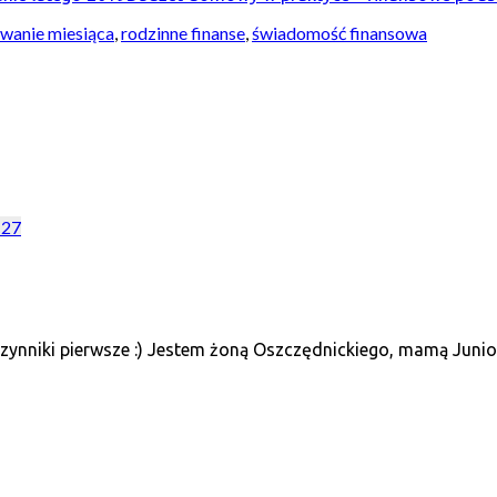
wanie miesiąca
,
rodzinne finanse
,
świadomość finansowa
 27
ynniki pierwsze :) Jestem żoną Oszczędnickiego, mamą Juniora