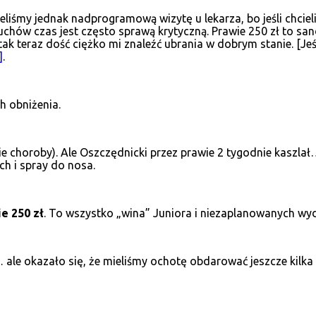
Mieliśmy jednak nadprogramową wizytę u lekarza, bo jeśli chci
w czas jest często sprawą krytyczną. Prawie 250 zł to sandał
teraz dość ciężko mi znaleźć ubrania w dobrym stanie. [Jeśli 
]
.
h obniżenia.
e choroby). Ale Oszczędnicki przez prawie 2 tygodnie kaszlał… 
ch i spray do nosa.
e 250 zł
. To wszystko „wina” Juniora i niezaplanowanych wyd
ale okazało się, że mieliśmy ochotę obdarować jeszcze kilka 