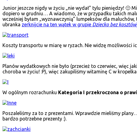
Junior jeszcze nigdy w życiu „nie wydał” tylu pieniędzy! 🙂 
dopiero w grudniu… A wiadomo, że w przypadku takich maluchó
wcześniej byłam „wyznawczynią” lumpeksów dla maluchów, tak 
ubranka
zerknijcie na ten wątek w grupie
Dziecko bez kosztów
Koszty transportu w miarę w ryzach. Nie widzę możliwości ic
Planów wydatkowych nie było (przecież to czerwiec, więc jaki
choroba w życiu! :P), więc zakupiliśmy witaminę C w kropelka
W ogólnym rozrachunku
Kategoria I przekroczona o prawi
Poszaleliśmy za to z prezentami. Wprawdzie mieliśmy plany… 
bardzo potrzebne prezenty :).