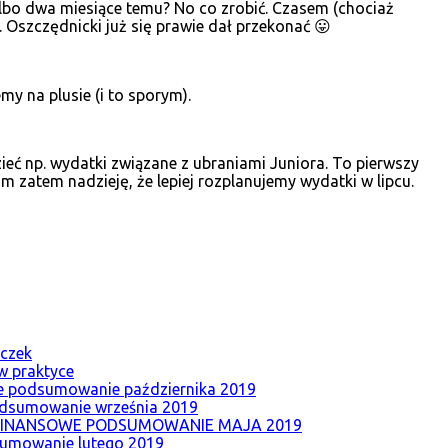
albo dwa miesiące temu? No co zrobić. Czasem (chociaż
. Oszczędnicki już się prawie dał przekonać 😛
my na plusie (i to sporym).
ieć np. wydatki związane z ubraniami Juniora. To pierwszy
m zatem nadzieję, że lepiej rozplanujemy wydatki w lipcu.
iczek
 praktyce
e podsumowanie października 2019
odsumowanie września 2019
FINANSOWE PODSUMOWANIE MAJA 2019
sumowanie lutego 2019