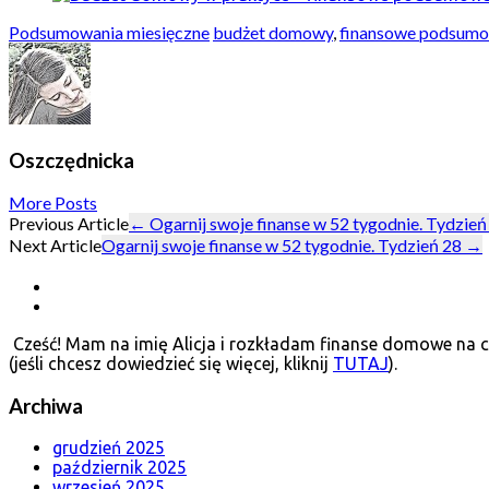
Podsumowania miesięczne
budżet domowy
,
finansowe podsumo
Oszczędnicka
More Posts
Post
Previous Article
←
Ogarnij swoje finanse w 52 tygodnie. Tydzień
Next Article
Ogarnij swoje finanse w 52 tygodnie. Tydzień 28
→
navigation
Cześć! Mam na imię Alicja i rozkładam finanse domowe na cz
(jeśli chcesz dowiedzieć się więcej, kliknij
TUTAJ
).
Archiwa
grudzień 2025
październik 2025
wrzesień 2025