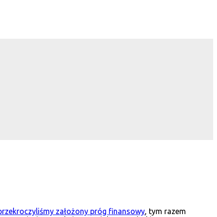
przekroczyliśmy założony próg finansowy
, tym razem