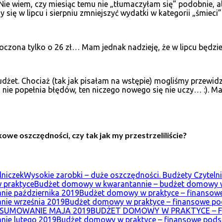
 Nie wiem, czy miesiąc temu nie „tłumaczyłam się” podobnie, 
się w lipcu i sierpniu zmniejszyć wydatki w kategorii „śmieci”
roczona tylko o 26 zł… Mam jednak nadzieję, że w lipcu będzie
dżet. Chociaż (tak jak pisałam na wstępie) mogliśmy przewidz
 nie popełnia błędów, ten niczego nowego się nie uczy… :). Ma
e oszczędności, czy tak jak my przestrzeliliście?
Wysokie zarobki – duże oszczędności. Budżety Czyteln
Budżet domowy w kwarantannie – budżet domowy w
Budżet domowy w praktyce – finansow
Budżet domowy w praktyce – finansowe p
BUDŻET DOMOWY W PRAKTYCE – 
Budżet domowy w praktyce – finansowe pod