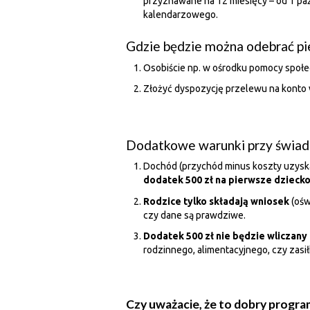
przyznawane na 12 miesięcy – od 1 pa
kalendarzowego.
Gdzie będzie można odebrać pi
Osobiście np. w ośrodku pomocy społe
Złożyć dyspozycję przelewu na konto 
Dodatkowe warunki przy świadc
Dochód (przychód minus koszty uzysk
dodatek 500 zł na pierwsze dzieck
Rodzice tylko składają wniosek
(ośw
czy dane są prawdziwe.
Dodatek 500 zł nie będzie wliczany
rodzinnego, alimentacyjnego, czy zasi
Czy uważacie, że to dobry program