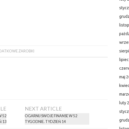
styc
grud
listo
paźdz
wrze
sierp
DATKOWE ZAROBKI
lipie
czer
maj 
kwie
marz
luty 
CLE
NEXT ARTICLE
styc
W 52
OGARNIJ SWOJE FINANSE W 52
grud
Ń 13
TYGODNIE. TYDZIEŃ 14
listo