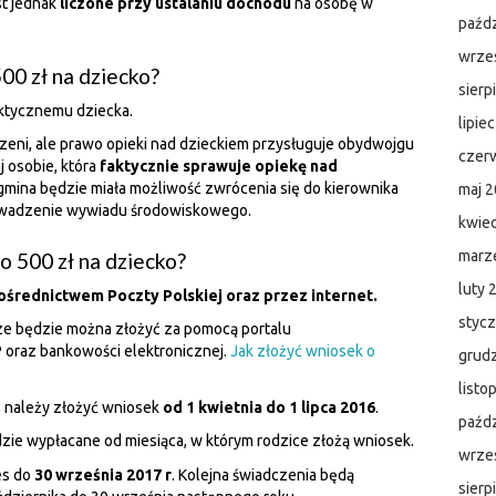
st jednak
liczone przy ustalaniu dochodu
na osobę w
paźdz
wrze
00 zł na dziecko?
sierp
ktycznemu dziecka.
lipie
dzeni, ale prawo opieki nad dzieckiem przysługuje obydwojgu
czer
j osobie, która
faktycznie sprawuje opiekę nad
gmina będzie miała możliwość zwrócenia się do kierownika
maj 
owadzenie wywiadu środowiskowego.
kwie
marz
o 500 zł na dziecko?
luty 
ośrednictwem Poczty Polskiej oraz przez internet.
styc
e będzie można złożyć za pomocą portalu
 oraz bankowości elektronicznej.
Jak złożyć wniosek o
grud
listo
, należy złożyć wniosek
od 1 kwietnia do 1 lipca 2016
.
paźdz
zie wypłacane od miesiąca, w którym rodzice złożą wniosek.
wrze
es do
30 września 2017 r
. Kolejna świadczenia będą
sierp