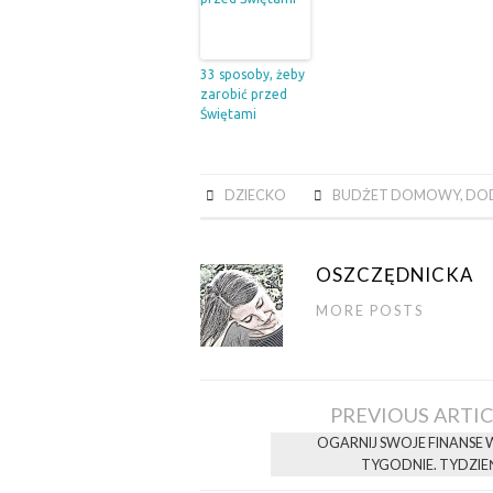
33 sposoby, żeby
zarobić przed
Świętami
DZIECKO
BUDŻET DOMOWY
,
DO
OSZCZĘDNICKA
MORE POSTS
Post
PREVIOUS ARTI
navigation
OGARNIJ SWOJE FINANSE 
TYGODNIE. TYDZIE