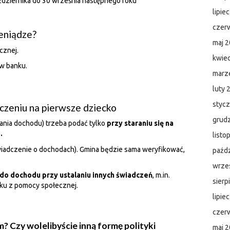
ździernika do 30 września następnego roku
lipie
czer
eniądze?
maj 
cznej.
kwie
w banku.
marz
luty 
styc
zeniu na pierwsze dziecko
grud
ania dochodu) trzeba podać tylko
przy staraniu się na
o.
listo
iadczenie o dochodach). Gmina będzie sama weryfikować,
paźdz
wrze
 do dochodu przy ustalaniu innych świadczeń
, m.in.
sierp
łku z pomocy społecznej.
lipie
czer
? Czy wolelibyście inną formę polityki
maj 