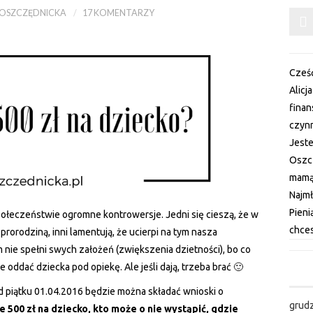
OSZCZĘDNICKA
17 KOMENTARZY
Cześć
Alicj
fina
czynn
Jest
Oszc
mamą 
Najm
Pieni
ołeczeństwie ogromne kontrowersje. Jedni się cieszą, że w
chces
prorodziną, inni lamentują, że ucierpi na tym nasza
nie spełni swych założeń (zwiększenia dzietności), bo co
ie oddać dziecka pod opiekę. Ale jeśli dają, trzeba brać 🙂
od piątku 01.04.2016 będzie można składać wnioski o
grud
e 500 zł na dziecko, kto może o nie wystąpić, gdzie