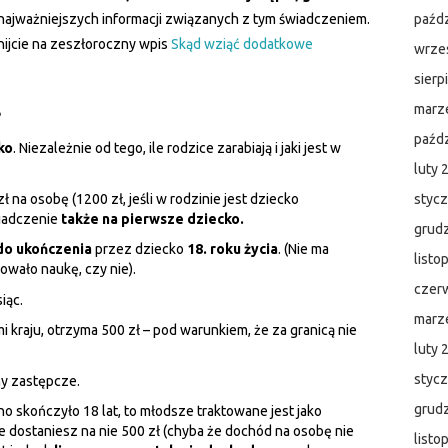
ajważniejszych informacji związanych z tym świadczeniem.
paźdz
knijcie na zeszłoroczny wpis
Skąd wziąć dodatkowe
wrze
sierp
marz
?
paźdz
ko
. Niezależnie od tego, ile rodzice zarabiają i jaki jest w
luty 
zł na osobę (1200 zł, jeśli w rodzinie jest dziecko
styc
wiadczenie
także na pierwsze dziecko.
grud
o ukończenia
przez dziecko
18. roku życia
. (Nie ma
listo
wało naukę, czy nie).
czer
iąc.
marz
 kraju, otrzyma 500 zł – pod warunkiem, że za granicą nie
luty 
styc
ny zastępcze.
grud
dno skończyło 18 lat, to młodsze traktowane jest jako
e dostaniesz na nie 500 zł (chyba że dochód na osobę nie
listo