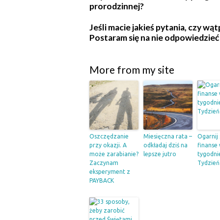
prorodzinnej?
Jeśli macie jakieś pytania, czy wą
Postaram się na nie odpowiedzieć
More from my site
Oszczędzanie
Miesięczna rata –
Ogarnij
przy okazji. A
odkładaj dziś na
finanse
może zarabianie?
lepsze jutro
tygodni
Zaczynam
Tydzień
eksperyment z
PAYBACK