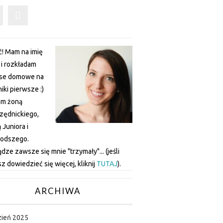
! Mam na imię
a i rozkładam
nse domowe na
iki pierwsze :)
em żoną
zędnickiego,
Juniora i
łodszego.
ądze zawsze się mnie "trzymały"... (jeśli
z dowiedzieć się więcej, kliknij
TUTAJ
).
ARCHIWA
zień 2025