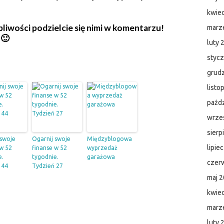
kwie
tpliwości podzielcie się nimi w komentarzu!
marz
 🙂
luty 
styc
grud
listo
paźdz
wrze
sierp
 swoje
Ogarnij swoje
Międzyblogowa
lipie
 w 52
finanse w 52
wyprzedaż
e.
tygodnie.
garażowa
czer
 44
Tydzień 27
maj 
kwie
marz
luty 