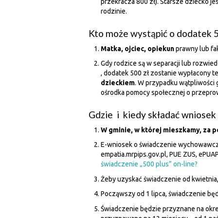
przekracza 800 zł). Starsze dziecko je
rodzinie.
Kto może wystąpić o dodatek 5
Matka, ojciec, opiekun
prawny lub fa
Gdy rodzice są w separacji lub rozwie
, dodatek 500 zł zostanie wypłacony te
dzieckiem
. W przypadku wątpliwości 
ośrodka pomocy społecznej o przepr
Gdzie i kiedy składać wniosek 
W gminie, w której mieszkamy, za p
E-wniosek o świadczenie wychowawcz
empatia.mrpips.gov.pl, PUE ZUS, ePUAP
świadczenie „500 plus” on-line?
Żeby uzyskać świadczenie od kwietnia
Począwszy od 1 lipca, świadczenie będ
Świadczenie będzie przyznane na okr