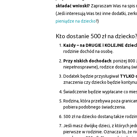
składać wnioski?
Zapraszam Was na spis n
(Jeśli interesują Was też inne dodatki, zer
pieniądze na dziecko
?)
Kto dostanie 500 zł na dziecko
Każdy – na DRUGIE i KOLEJNE dziec
rodzinie dochód na osobę.
Przy niskich dochodach
: poniżej 800 
niepełnosprawne), rodzice dostaną ś
Dodatek będzie przysługiwał
TYLKO d
znaczenia czy dziecko będzie kontynuo
Świadczenie będzie wypłacane co mies
Rodzina, która przebywa poza granicami
pobiera podobnego świadczenia.
500 zł na dziecko dostaną także rodzi
Jeśli masz dwójkę dzieci, z których je
pierwsze w rodzinie. Oznacza to, że ni