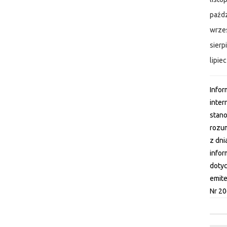
paźdz
wrze
sierp
lipie
Infor
inter
stano
rozum
z dni
infor
dotyc
emite
Nr 20