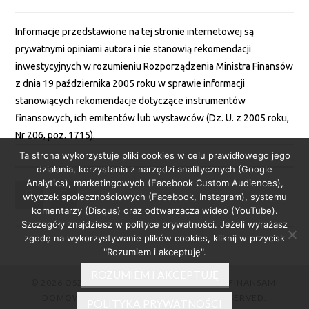
Informacje przedstawione na tej stronie internetowej są
prywatnymi opiniami autora i nie stanowią rekomendacji
inwestycyjnych w rozumieniu Rozporządzenia Ministra Finansów
z dnia 19 października 2005 roku w sprawie informacji
stanowiących rekomendacje dotyczące instrumentów
finansowych, ich emitentów lub wystawców (Dz. U. z 2005 roku,
Nr 206, poz. 1715).
Ta strona wykorzystuje pliki cookies w celu prawidłowego jego
działania, korzystania z narzędzi analitycznych (Google
Analytics), marketingowych (Facebook Custom Audiences),
wtyczek społecznościowych (Facebook, Instagram), systemu
komentarzy (Disqus) oraz odtwarzacza wideo (YouTube).
Szczegóły znajdziesz w polityce prywatności. Jeżeli wyrażasz
zgodę na wykorzystywanie plików cookies, kliknij w przycisk
"Rozumiem i akceptuję".
ROZUMIEM I AKCEPTUJĘ
© 2026 OSZCZEDNICKA.PL – ZARZĄDZANIE FINANSAMI
DOMOWYMI W PRAKTYCE. ALL RIGHTS RESERVED.
POLITYKA PRYWATNOŚCI