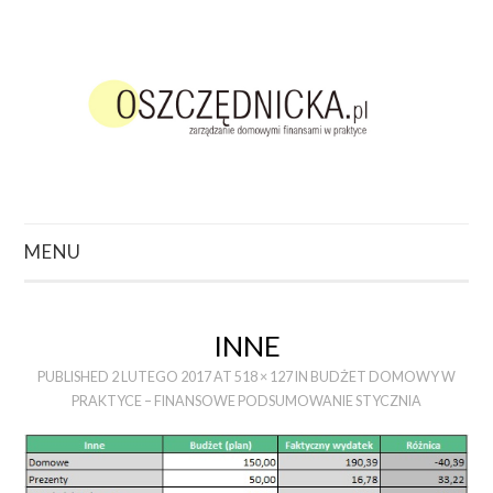
MENU
ZACZNIJ TUTAJ
INNE
O CZYM CHCESZ
PUBLISHED
2 LUTEGO 2017
AT
518 × 127
IN
BUDŻET DOMOWY W
PRAKTYCE – FINANSOWE PODSUMOWANIE STYCZNIA
POCZYTAĆ?
PODCAST