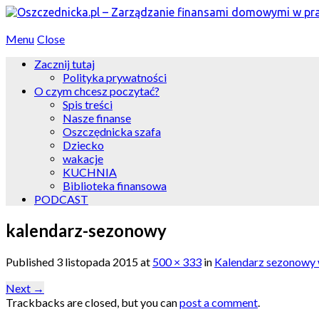
Menu
Close
Zacznij tutaj
Polityka prywatności
O czym chcesz poczytać?
Spis treści
Nasze finanse
Oszczędnicka szafa
Dziecko
wakacje
KUCHNIA
Biblioteka finansowa
PODCAST
kalendarz-sezonowy
Published
3 listopada 2015
at
500 × 333
in
Kalendarz sezonowy
Next
→
Trackbacks are closed, but you can
post a comment
.