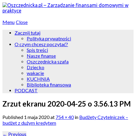
Menu
Close
Zacznij tutaj
Polityka prywatności
O czym chcesz poczytać?
Spis treści
Nasze finanse
Oszczędnicka szafa
Dziecko
wakacje
KUCHNIA
Biblioteka finansowa
PODCAST
Zrzut ekranu 2020-04-25 o 3.56.13 PM
Published
1 maja 2020
at
754 × 40
in
Budżety Czytelniczek –
budżet z dużym kredytem
←
Previous