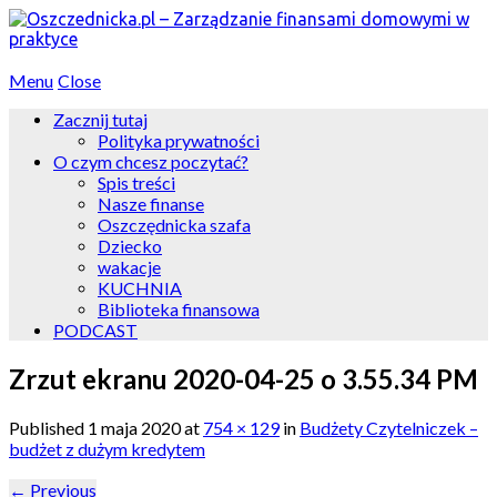
Menu
Close
Zacznij tutaj
Polityka prywatności
O czym chcesz poczytać?
Spis treści
Nasze finanse
Oszczędnicka szafa
Dziecko
wakacje
KUCHNIA
Biblioteka finansowa
PODCAST
Zrzut ekranu 2020-04-25 o 3.55.34 PM
Published
1 maja 2020
at
754 × 129
in
Budżety Czytelniczek –
budżet z dużym kredytem
←
Previous