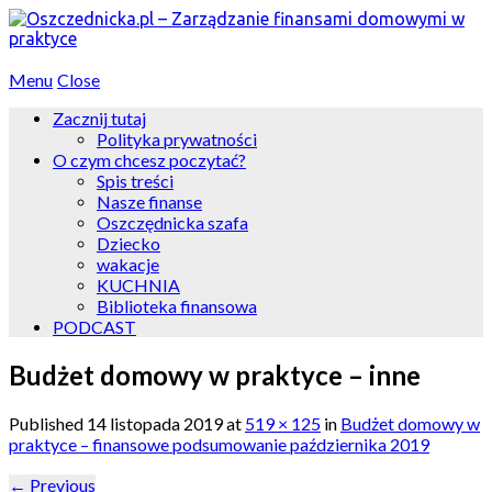
Menu
Close
Zacznij tutaj
Polityka prywatności
O czym chcesz poczytać?
Spis treści
Nasze finanse
Oszczędnicka szafa
Dziecko
wakacje
KUCHNIA
Biblioteka finansowa
PODCAST
Budżet domowy w praktyce – inne
Published
14 listopada 2019
at
519 × 125
in
Budżet domowy w
praktyce – finansowe podsumowanie października 2019
←
Previous