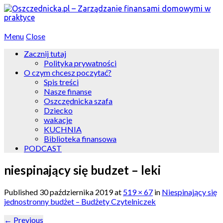
Menu
Close
Zacznij tutaj
Polityka prywatności
O czym chcesz poczytać?
Spis treści
Nasze finanse
Oszczędnicka szafa
Dziecko
wakacje
KUCHNIA
Biblioteka finansowa
PODCAST
niespinający się budzet – leki
Published
30 października 2019
at
519 × 67
in
Niespinający się
jednostronny budżet – Budżety Czytelniczek
←
Previous