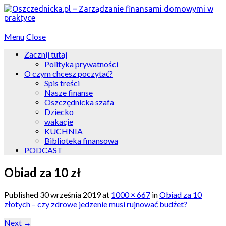
Menu
Close
Zacznij tutaj
Polityka prywatności
O czym chcesz poczytać?
Spis treści
Nasze finanse
Oszczędnicka szafa
Dziecko
wakacje
KUCHNIA
Biblioteka finansowa
PODCAST
Obiad za 10 zł
Published
30 września 2019
at
1000 × 667
in
Obiad za 10
złotych – czy zdrowe jedzenie musi rujnować budżet?
Next
→