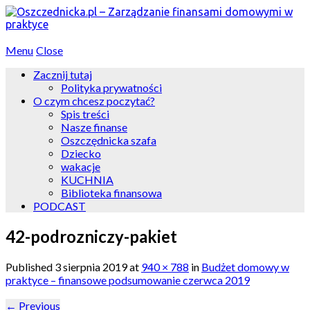
Menu
Close
Zacznij tutaj
Polityka prywatności
O czym chcesz poczytać?
Spis treści
Nasze finanse
Oszczędnicka szafa
Dziecko
wakacje
KUCHNIA
Biblioteka finansowa
PODCAST
42-podrozniczy-pakiet
Published
3 sierpnia 2019
at
940 × 788
in
Budżet domowy w
praktyce – finansowe podsumowanie czerwca 2019
←
Previous