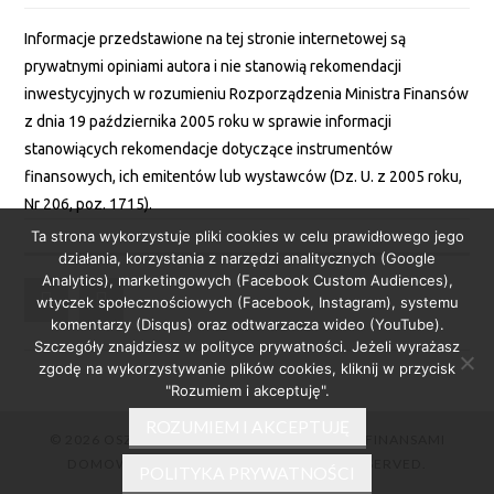
Informacje przedstawione na tej stronie internetowej są
prywatnymi opiniami autora i nie stanowią rekomendacji
inwestycyjnych w rozumieniu Rozporządzenia Ministra Finansów
z dnia 19 października 2005 roku w sprawie informacji
stanowiących rekomendacje dotyczące instrumentów
finansowych, ich emitentów lub wystawców (Dz. U. z 2005 roku,
Nr 206, poz. 1715).
Ta strona wykorzystuje pliki cookies w celu prawidłowego jego
działania, korzystania z narzędzi analitycznych (Google
Analytics), marketingowych (Facebook Custom Audiences),
wtyczek społecznościowych (Facebook, Instagram), systemu
komentarzy (Disqus) oraz odtwarzacza wideo (YouTube).
Szczegóły znajdziesz w polityce prywatności. Jeżeli wyrażasz
zgodę na wykorzystywanie plików cookies, kliknij w przycisk
"Rozumiem i akceptuję".
ROZUMIEM I AKCEPTUJĘ
© 2026 OSZCZEDNICKA.PL – ZARZĄDZANIE FINANSAMI
DOMOWYMI W PRAKTYCE. ALL RIGHTS RESERVED.
POLITYKA PRYWATNOŚCI
FASHIONISTA
BY ATHEMES