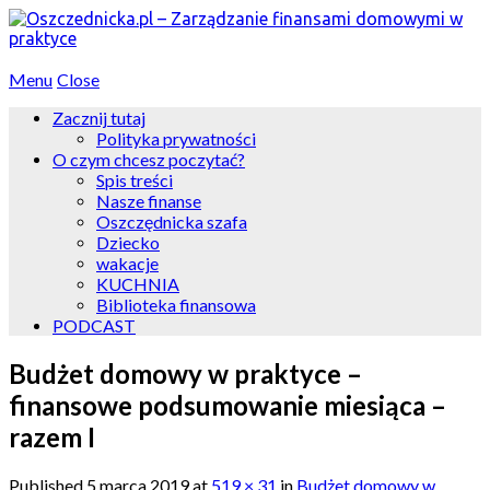
Menu
Close
Zacznij tutaj
Polityka prywatności
O czym chcesz poczytać?
Spis treści
Nasze finanse
Oszczędnicka szafa
Dziecko
wakacje
KUCHNIA
Biblioteka finansowa
PODCAST
Budżet domowy w praktyce –
finansowe podsumowanie miesiąca –
razem I
Published
5 marca 2019
at
519 × 31
in
Budżet domowy w