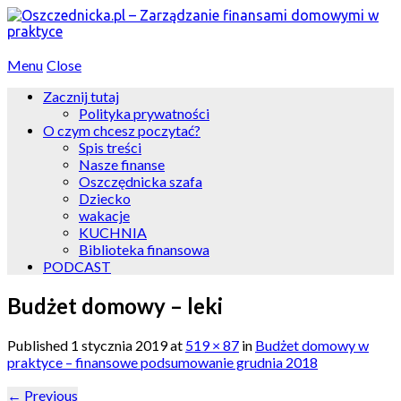
Menu
Close
Zacznij tutaj
Polityka prywatności
O czym chcesz poczytać?
Spis treści
Nasze finanse
Oszczędnicka szafa
Dziecko
wakacje
KUCHNIA
Biblioteka finansowa
PODCAST
Budżet domowy – leki
Published
1 stycznia 2019
at
519 × 87
in
Budżet domowy w
praktyce – finansowe podsumowanie grudnia 2018
←
Previous