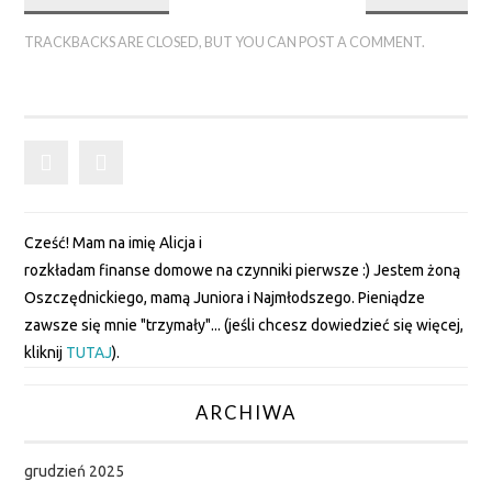
SPIS TREŚCI
TRACKBACKS ARE CLOSED, BUT YOU CAN
POST A COMMENT
.
NASZE FINANSE
OSZCZĘDNICKA
SZAFA
Cześć! Mam na imię Alicja i
DZIECKO
rozkładam finanse domowe na czynniki pierwsze :) Jestem żoną
Oszczędnickiego, mamą Juniora i Najmłodszego. Pieniądze
WAKACJE
zawsze się mnie "trzymały"... (jeśli chcesz dowiedzieć się więcej,
kliknij
TUTAJ
).
KUCHNIA
ARCHIWA
BIBLIOTEKA
FINANSOWA
grudzień 2025