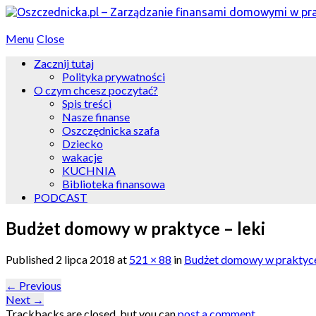
Menu
Close
Zacznij tutaj
Polityka prywatności
O czym chcesz poczytać?
Spis treści
Nasze finanse
Oszczędnicka szafa
Dziecko
wakacje
KUCHNIA
Biblioteka finansowa
PODCAST
Budżet domowy w praktyce – leki
Published
2 lipca 2018
at
521 × 88
in
Budżet domowy w praktyce
←
Previous
Next
→
Trackbacks are closed, but you can
post a comment
.