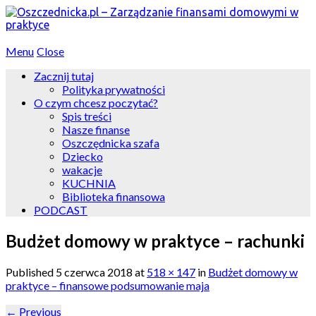
Menu
Close
Zacznij tutaj
Polityka prywatności
O czym chcesz poczytać?
Spis treści
Nasze finanse
Oszczędnicka szafa
Dziecko
wakacje
KUCHNIA
Biblioteka finansowa
PODCAST
Budżet domowy w praktyce – rachunki
Published
5 czerwca 2018
at
518 × 147
in
Budżet domowy w
praktyce – finansowe podsumowanie maja
←
Previous