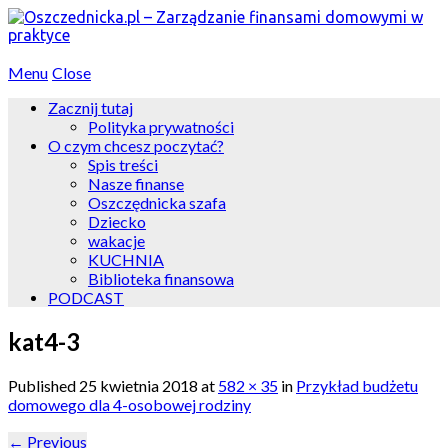
Menu
Close
Zacznij tutaj
Polityka prywatności
O czym chcesz poczytać?
Spis treści
Nasze finanse
Oszczędnicka szafa
Dziecko
wakacje
KUCHNIA
Biblioteka finansowa
PODCAST
kat4-3
Published
25 kwietnia 2018
at
582 × 35
in
Przykład budżetu
domowego dla 4-osobowej rodziny
←
Previous