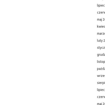
lipie
czer
maj 
kwie
marz
luty 
styc
grud
listo
paźdz
wrze
sierp
lipie
czer
maj 