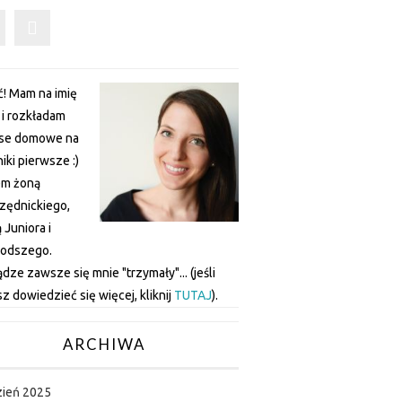
! Mam na imię
a i rozkładam
nse domowe na
iki pierwsze :)
em żoną
zędnickiego,
Juniora i
łodszego.
ądze zawsze się mnie "trzymały"... (jeśli
z dowiedzieć się więcej, kliknij
TUTAJ
).
ARCHIWA
zień 2025