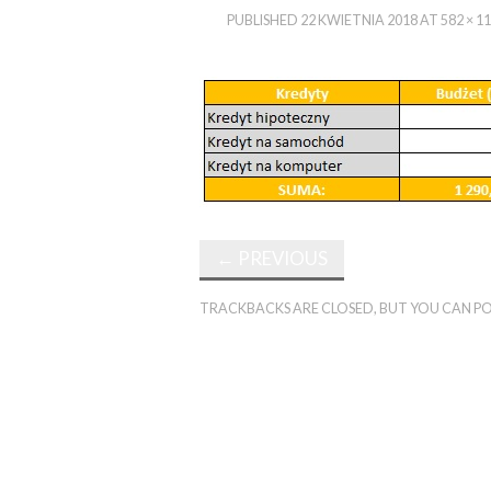
PUBLISHED
22 KWIETNIA 2018
AT
582 × 1
←
PREVIOUS
TRACKBACKS ARE CLOSED, BUT YOU CAN
PO