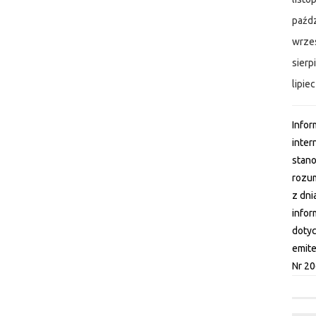
paźdz
wrze
sierp
lipie
Infor
inter
stano
rozum
z dni
infor
dotyc
emite
Nr 20