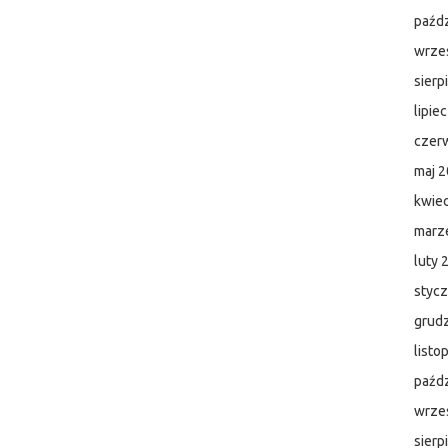
paźdz
wrze
sierp
lipie
czer
maj 
kwie
marz
luty 
styc
grud
listo
paźdz
wrze
sierp