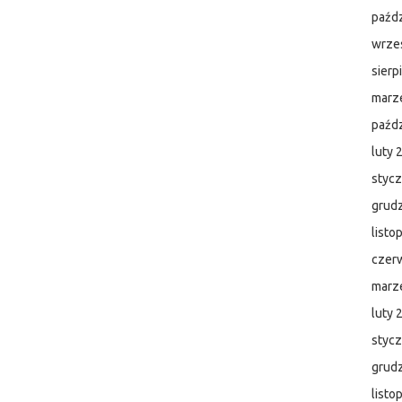
paźdz
wrze
sierp
marz
paźdz
luty 
styc
grud
listo
czer
marz
luty 
styc
grud
listo