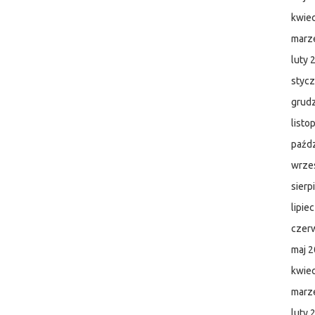
kwie
marz
luty 
styc
grud
listo
paźdz
wrze
sierp
lipie
czer
maj 
kwie
marz
luty 