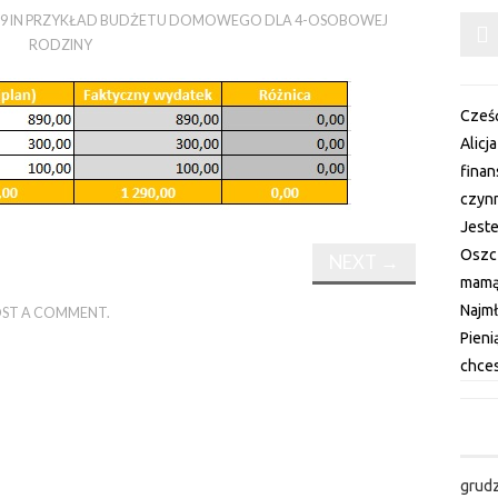
19
IN
PRZYKŁAD BUDŻETU DOMOWEGO DLA 4-OSOBOWEJ
RODZINY
Cześć
Alicj
fina
czynn
Jest
Oszc
NEXT
→
mamą 
Najm
ST A COMMENT
.
Pieni
chces
grud