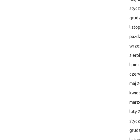
styc
grud
listo
paźdz
wrze
sierp
lipie
czer
maj 
kwie
marz
luty 
styc
grud
listo