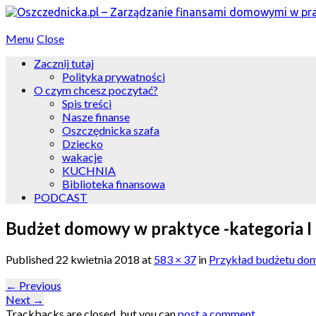
Menu
Close
Zacznij tutaj
Polityka prywatności
O czym chcesz poczytać?
Spis treści
Nasze finanse
Oszczędnicka szafa
Dziecko
wakacje
KUCHNIA
Biblioteka finansowa
PODCAST
Budżet domowy w praktyce -kategoria I
Published
22 kwietnia 2018
at
583 × 37
in
Przykład budżetu do
←
Previous
Next
→
Trackbacks are closed, but you can
post a comment
.