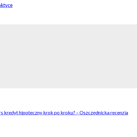
rs kredyt hipoteczny krok po kroku? – Oszczędnicka recenzja