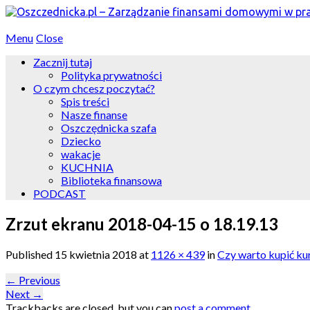
Menu
Close
Zacznij tutaj
Polityka prywatności
O czym chcesz poczytać?
Spis treści
Nasze finanse
Oszczędnicka szafa
Dziecko
wakacje
KUCHNIA
Biblioteka finansowa
PODCAST
Zrzut ekranu 2018-04-15 o 18.19.13
Published
15 kwietnia 2018
at
1126 × 439
in
Czy warto kupić ku
←
Previous
Next
→
Trackbacks are closed, but you can
post a comment
.