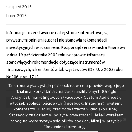
sierpień 2015
lipiec 2015
Informacje przedstawione na tej stronie internetowej są
prywatnymi opiniami autora i nie stanowią rekomendacji
inwestycyjnych w rozumieniu Rozporządzenia Ministra Finansów
z dnia 19 października 2005 roku w sprawie informacji
stanowiących rekomendacje dotyczące instrumentów
finansowych, ich emitentów lub wystawców (Dz. U. z 2005 roku,
Nr 206, poz. 1715).
Ta strona wykorzystuje pliki cookies w celu prawidłowego jego
działania, korzystania z narzędzi analitycznych (Google
Analytics), marketingowych (Facebook Custom Audiences),
wtyczek społecznościowych (Facebook, Instagram), systemu
komentarzy (Disqus) oraz odtwarzacza wideo (YouTube).
Szczegóły znajdziesz w polityce prywatności. Jeżeli wyrażasz
zgodę na wykorzystywanie plików cookies, kliknij w przycisk
"Rozumiem i akceptuję".