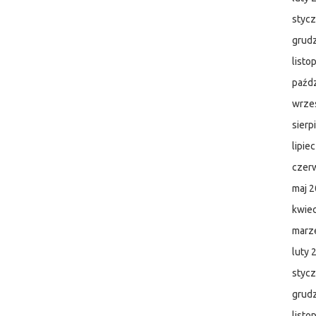
styc
grud
listo
paźdz
wrze
sierp
lipie
czer
maj 
kwie
marz
luty 
styc
grud
listo