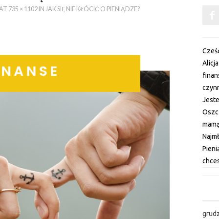
AT
735 × 1102
IN
JAK SIĘ NIE KŁÓCIĆ O PIENIĄDZE?
Cześć
Alicj
fina
czynn
Jest
Oszc
mamą 
Najm
Pieni
chces
grud