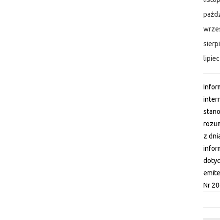
paźdz
wrze
sierp
lipie
Infor
inter
stano
rozum
z dni
infor
dotyc
emite
Nr 20