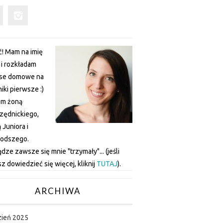
! Mam na imię
a i rozkładam
nse domowe na
iki pierwsze :)
em żoną
zędnickiego,
Juniora i
łodszego.
ądze zawsze się mnie "trzymały"... (jeśli
z dowiedzieć się więcej, kliknij
TUTAJ
).
ARCHIWA
zień 2025