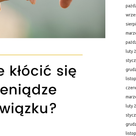
paźdz
wrze
sierp
marz
paźdz
luty 
styc
grud
listo
czer
marz
luty 
styc
grud
listo