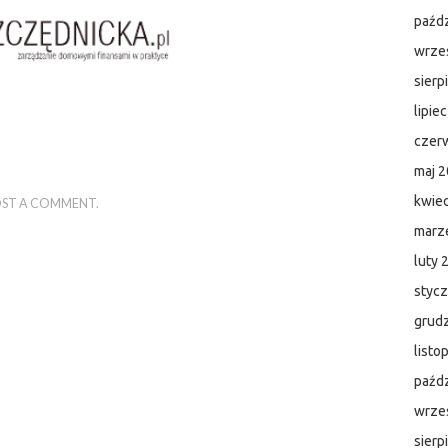
paźdz
wrze
sierp
lipie
czer
maj 
kwie
ST A COMMENT
.
marz
luty 
styc
grud
listo
paźdz
wrze
sierp