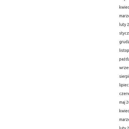
kwie
marz
luty 
styc
grud
listo
paźdz
wrze
sierp
lipie
czer
maj 
kwie
marz
luty 