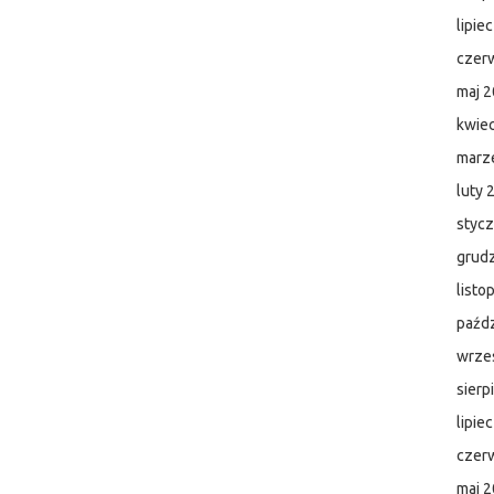
lipie
czer
maj 
kwie
marz
luty 
styc
grud
listo
paźdz
wrze
sierp
lipie
czer
maj 