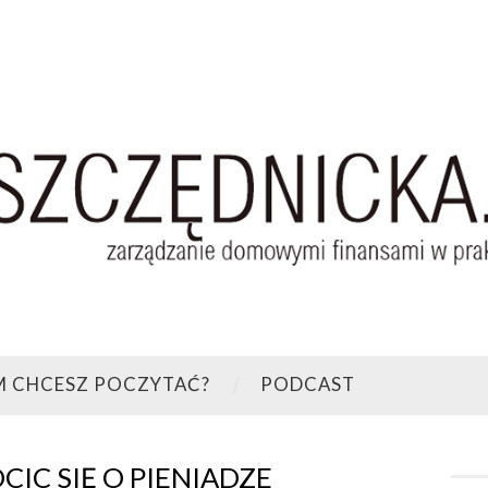
M CHCESZ POCZYTAĆ?
PODCAST
OCIC SIĘ O PIENIADZE