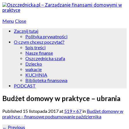
Menu
Close
Zacznij tutaj
Polityka prywatności
O czym chcesz poczytać?
Spis treści
Nasze finanse
Oszczędnicka szafa
Dziecko
wakacje
KUCHNIA
Biblioteka finansowa
PODCAST
Budżet domowy w praktyce – ubrania
Published
15 listopada 2017
at
519 × 67
in
Budżet domowy w
praktyce – finansowe podsumowanie października
←
Previous