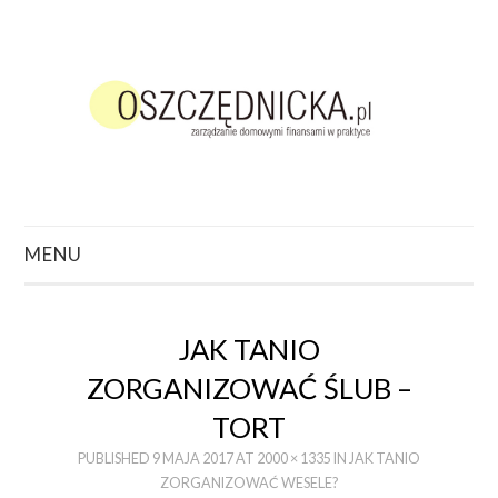
MENU
ZACZNIJ TUTAJ
JAK TANIO
O CZYM CHCESZ
ZORGANIZOWAĆ ŚLUB –
POCZYTAĆ?
TORT
PUBLISHED
9 MAJA 2017
AT
2000 × 1335
IN
JAK TANIO
PODCAST
ZORGANIZOWAĆ WESELE?