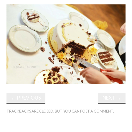
←
PREVIOUS
NEXT
→
TRACKBACKS ARE CLOSED, BUT YOU CAN
POST A COMMENT
.