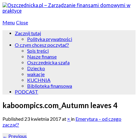
Menu
Close
Zacznij tutaj
Polityka prywatności
O czym chcesz poczytać?
Spis treści
Nasze finanse
Oszczędnicka szafa
Dziecko
wakacje
KUCHNIA
Biblioteka finansowa
PODCAST
kaboompics.com_Autumn leaves 4
Published
23 kwietnia 2017
at
×
in
Emerytura – od czego
zacząć?
←
Previous