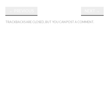
←
PREVIOUS
NEXT
→
TRACKBACKS ARE CLOSED, BUT YOU CAN
POST A COMMENT
.