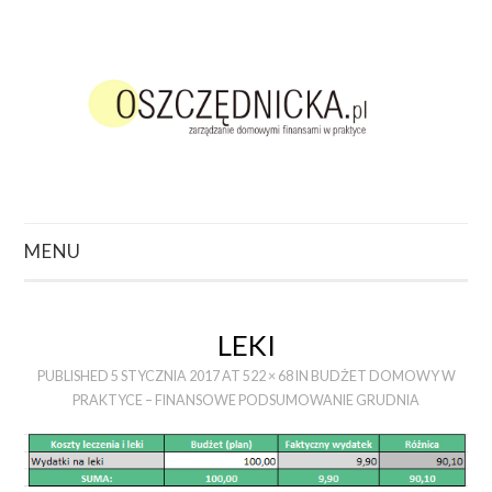
MENU
ZACZNIJ TUTAJ
LEKI
O CZYM CHCESZ
PUBLISHED
5 STYCZNIA 2017
AT
522 × 68
IN
BUDŻET DOMOWY W
PRAKTYCE – FINANSOWE PODSUMOWANIE GRUDNIA
POCZYTAĆ?
PODCAST