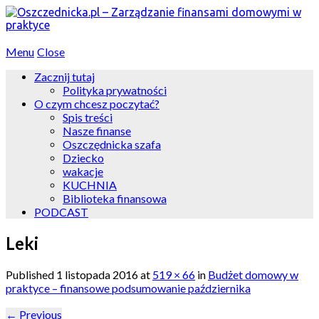
Menu
Close
Zacznij tutaj
Polityka prywatności
O czym chcesz poczytać?
Spis treści
Nasze finanse
Oszczędnicka szafa
Dziecko
wakacje
KUCHNIA
Biblioteka finansowa
PODCAST
Leki
Published
1 listopada 2016
at
519 × 66
in
Budżet domowy w
praktyce – finansowe podsumowanie października
←
Previous