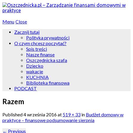
Menu
Close
Zacznij tutaj
Polityka prywatności
O czym chcesz poczytać?
Spis treści
Nasze finanse
Oszczędnicka szafa
Dziecko
wakacje
KUCHNIA
Biblioteka finansowa
PODCAST
Razem
Published
4 września 2016
at
519 × 33
in
Budżet domowy w
praktyce – finansowe podsumowanie sierpnia
←
Previous