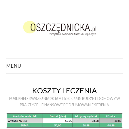
MENU
ZACZNIJ TUTAJ
KOSZTY LECZENIA
O CZYM CHCESZ
PUBLISHED
3 WRZEŚNIA 2016
AT
520 × 66
IN
BUDŻET DOMOWY W
PRAKTYCE – FINANSOWE PODSUMOWANIE SIERPNIA
POCZYTAĆ?
PODCAST