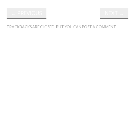
←
PREVIOUS
NEXT
→
TRACKBACKS ARE CLOSED, BUT YOU CAN
POST A COMMENT
.