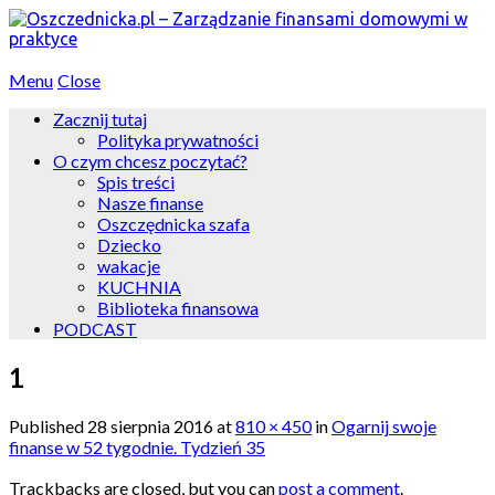
Menu
Close
Zacznij tutaj
Polityka prywatności
O czym chcesz poczytać?
Spis treści
Nasze finanse
Oszczędnicka szafa
Dziecko
wakacje
KUCHNIA
Biblioteka finansowa
PODCAST
1
Published
28 sierpnia 2016
at
810 × 450
in
Ogarnij swoje
finanse w 52 tygodnie. Tydzień 35
Trackbacks are closed, but you can
post a comment
.