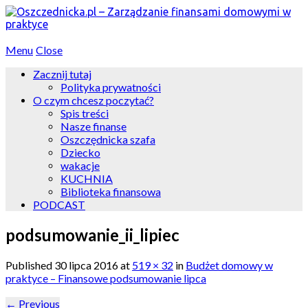
Menu
Close
Zacznij tutaj
Polityka prywatności
O czym chcesz poczytać?
Spis treści
Nasze finanse
Oszczędnicka szafa
Dziecko
wakacje
KUCHNIA
Biblioteka finansowa
PODCAST
podsumowanie_ii_lipiec
Published
30 lipca 2016
at
519 × 32
in
Budżet domowy w
praktyce – Finansowe podsumowanie lipca
←
Previous