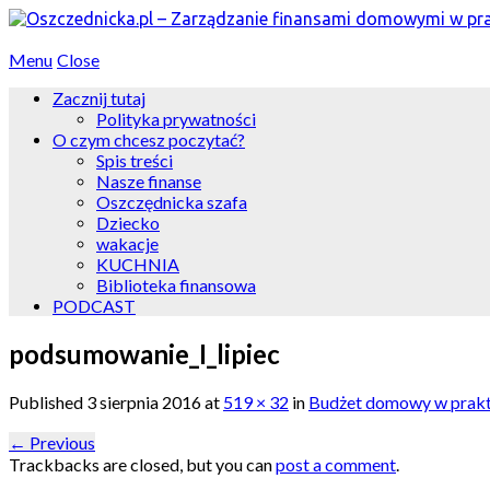
Menu
Close
Zacznij tutaj
Polityka prywatności
O czym chcesz poczytać?
Spis treści
Nasze finanse
Oszczędnicka szafa
Dziecko
wakacje
KUCHNIA
Biblioteka finansowa
PODCAST
podsumowanie_I_lipiec
Published
3 sierpnia 2016
at
519 × 32
in
Budżet domowy w prakt
←
Previous
Trackbacks are closed, but you can
post a comment
.