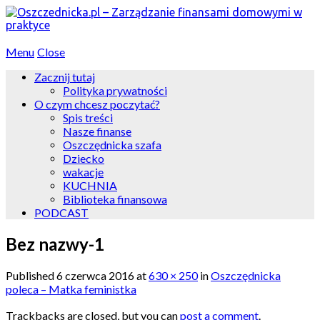
Menu
Close
Zacznij tutaj
Polityka prywatności
O czym chcesz poczytać?
Spis treści
Nasze finanse
Oszczędnicka szafa
Dziecko
wakacje
KUCHNIA
Biblioteka finansowa
PODCAST
Bez nazwy-1
Published
6 czerwca 2016
at
630 × 250
in
Oszczędnicka
poleca – Matka feministka
Trackbacks are closed, but you can
post a comment
.