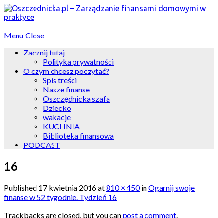
Menu
Close
Zacznij tutaj
Polityka prywatności
O czym chcesz poczytać?
Spis treści
Nasze finanse
Oszczędnicka szafa
Dziecko
wakacje
KUCHNIA
Biblioteka finansowa
PODCAST
16
Published
17 kwietnia 2016
at
810 × 450
in
Ogarnij swoje
finanse w 52 tygodnie. Tydzień 16
Trackbacks are closed, but you can
post a comment
.