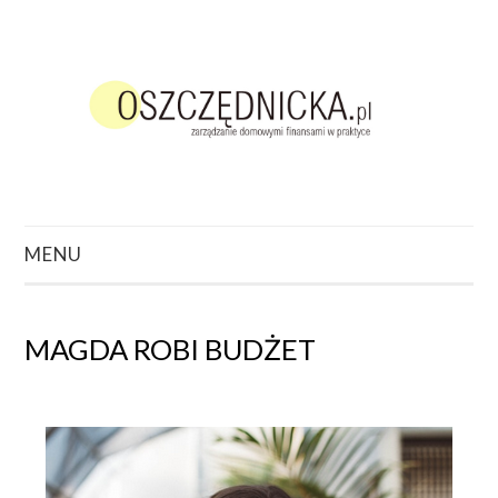
MENU
ZACZNIJ TUTAJ
MAGDA ROBI BUDŻET
O CZYM CHCESZ
POCZYTAĆ?
PODCAST