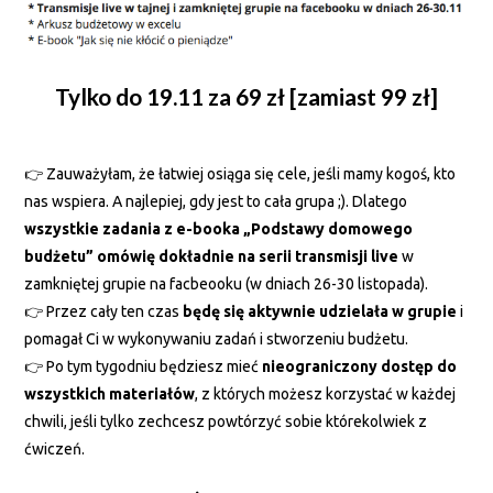
Tylko do 19.11 za 69 zł [zamiast 99 zł]
👉
Zauważyłam, że łatwiej osiąga się cele, jeśli mamy kogoś, kto
nas wspiera. A najlepiej, gdy jest to cała grupa ;). Dlatego
wszystkie zadania z e-booka „Podstawy domowego
budżetu” omówię dokładnie na serii transmisji live
w
zamkniętej grupie na facbeooku (w dniach 26-30 listopada).
👉
Przez cały ten czas
będę się aktywnie udzielała w grupie
i
pomagał Ci w wykonywaniu zadań i stworzeniu budżetu.
👉
Po tym tygodniu będziesz mieć
nieograniczony dostęp do
wszystkich materiałów
, z których możesz korzystać w każdej
chwili, jeśli tylko zechcesz powtórzyć sobie którekolwiek z
ćwiczeń.