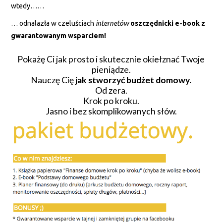
wtedy……
… odnalazła w czeluściach
internetów
oszczędnicki e-book z
gwarantowanym wsparciem!
Pokażę Ci jak prosto i skutecznie okiełznać Twoje
pieniądze.
Nauczę Cię
jak stworzyć budżet domowy.
Od zera.
Krok po kroku.
Jasno i bez skomplikowanych słów.