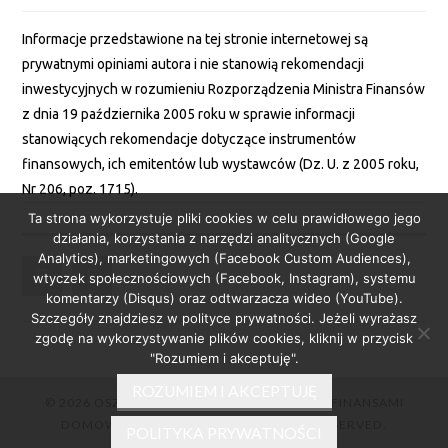
Informacje przedstawione na tej stronie internetowej są
prywatnymi opiniami autora i nie stanowią rekomendacji
inwestycyjnych w rozumieniu Rozporządzenia Ministra Finansów
z dnia 19 października 2005 roku w sprawie informacji
stanowiących rekomendacje dotyczące instrumentów
finansowych, ich emitentów lub wystawców (Dz. U. z 2005 roku,
Nr 206, poz. 1715).
Ta strona wykorzystuje pliki cookies w celu prawidłowego jego
działania, korzystania z narzędzi analitycznych (Google
Analytics), marketingowych (Facebook Custom Audiences),
wtyczek społecznościowych (Facebook, Instagram), systemu
komentarzy (Disqus) oraz odtwarzacza wideo (YouTube).
Szczegóły znajdziesz w polityce prywatności. Jeżeli wyrażasz
zgodę na wykorzystywanie plików cookies, kliknij w przycisk
"Rozumiem i akceptuję".
ROZUMIEM I AKCEPTUJĘ
© 2026 OSZCZEDNICKA.PL – ZARZĄDZANIE FINANSAMI
DOMOWYMI W PRAKTYCE. ALL RIGHTS RESERVED.
POLITYKA PRYWATNOŚCI
FASHIONISTA
BY ATHEMES