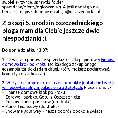
swojej skrzynce, sprawdź folder
spam/inne/oferty/ogłoszenia :). A jeśli nadal go nie
będzie… napisz do mnie na alicja@oszczednicka.pl
Z okazji 5. urodzin oszczędnickiego
bloga mam dla Ciebie jeszcze dwie
niespodzianki ;).
Do poniedziałku 13.07:
1. Otwieram ponownie sprzedaż książki papierowej
Finanse
domowe krok po kroku.
Do każdego zakupionego
egzemplarza dokładam drugi, który możesz podarować,
komu tylko zechcesz ;).
2.
Wszystkie moje elektroniczne produkty (notabene też 5!)
w niepowtarzalnym pakiecie za 50 złotych.
Przez 5 dni… 🙂
– Finanse domowe krok po kroku
– Zdrowo i szybko. Gotuj z Oszczędnicką
– Roczny planer posiłków (do druku)
– Planer finansowy (do druku)
– Show me your way – nasza podróż dookoła świata