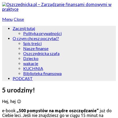
Menu
Close
Zacznij tutaj
Polityka prywatności
O czym chcesz poczytać?
Spis treści
Nasze finanse
Oszczędnicka szafa
Dziecko
wakacje
KUCHNIA
Biblioteka finansowa
PODCAST
5 urodziny!
Hej, hej 😉
e-book
„500 pomysłów na mądre oszczędzanie”
już do
Ciebie leci. Jeśli nie znajdziesz go w ciągu 15 minut na