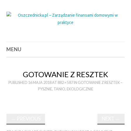
MENU
ZACZNIJ TUTAJ
GOTOWANIE Z RESZTEK
POLITYKA
PUBLISHED
16 MAJA 2018
AT
882 × 587
IN
GOTOWANIE Z RESZTEK –
PYSZNIE, TANIO, EKOLOGICZNIE
PRYWATNOŚCI
O CZYM CHCESZ
←
PREVIOUS
NEXT
→
POCZYTAĆ?