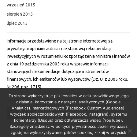
wrzesień 2015
sierpień 2015
lipiec 2015
Informacje przedstawione na tej stronie internetowej są
prywatnymi opiniami autora i nie stanowią rekomendacji
inwestycyjnych w rozumieniu Rozporządzenia Ministra Finansów
z dnia 19 października 2005 roku w sprawie informacji
stanowiących rekomendacje dotyczące instrumentów
finansowych, ich emitentów lub wystawców (Dz. U. z 2005 roku,
Nr 206, poz. 1715).
Ta strona wykorzystuje pliki cookies w celu prawidłowego jego
działania, korzystania z narzędzi analitycznych (Google
Analytics), marketingowych (Facebook Custom Audiences),
wtyczek społecznościowych (Facebook, Instagram), systemu
komentarzy (Disqus) oraz odtwarzacza wideo (YouTube).
Szczegóły znajdziesz w polityce prywatności. Jeżeli wyrażasz
zgodę na wykorzystywanie plików cookies, kliknij w przycisk