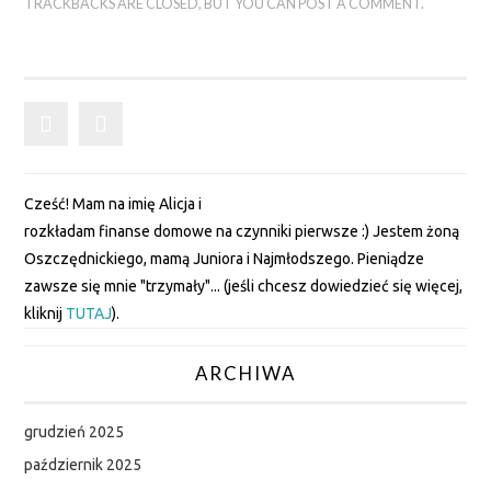
TRACKBACKS ARE CLOSED, BUT YOU CAN
POST A COMMENT
.
SPIS TREŚCI
NASZE FINANSE
OSZCZĘDNICKA
SZAFA
Cześć! Mam na imię Alicja i
rozkładam finanse domowe na czynniki pierwsze :) Jestem żoną
DZIECKO
Oszczędnickiego, mamą Juniora i Najmłodszego. Pieniądze
zawsze się mnie "trzymały"... (jeśli chcesz dowiedzieć się więcej,
WAKACJE
kliknij
TUTAJ
).
KUCHNIA
ARCHIWA
BIBLIOTEKA
grudzień 2025
październik 2025
FINANSOWA