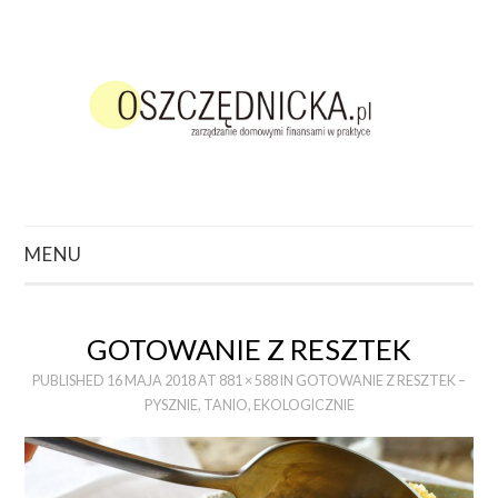
MENU
ZACZNIJ TUTAJ
GOTOWANIE Z RESZTEK
O CZYM CHCESZ
PUBLISHED
16 MAJA 2018
AT
881 × 588
IN
GOTOWANIE Z RESZTEK –
PYSZNIE, TANIO, EKOLOGICZNIE
POCZYTAĆ?
PODCAST