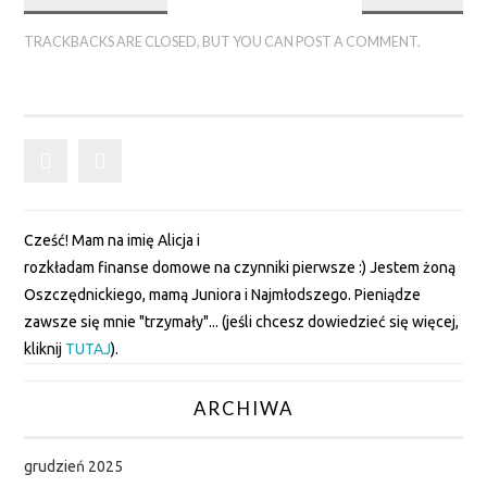
SPIS TREŚCI
TRACKBACKS ARE CLOSED, BUT YOU CAN
POST A COMMENT
.
NASZE FINANSE
OSZCZĘDNICKA
SZAFA
Cześć! Mam na imię Alicja i
DZIECKO
rozkładam finanse domowe na czynniki pierwsze :) Jestem żoną
Oszczędnickiego, mamą Juniora i Najmłodszego. Pieniądze
WAKACJE
zawsze się mnie "trzymały"... (jeśli chcesz dowiedzieć się więcej,
kliknij
TUTAJ
).
KUCHNIA
ARCHIWA
BIBLIOTEKA
FINANSOWA
grudzień 2025