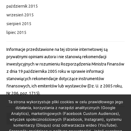
październik 2015
wrzesień 2015
sierpień 2015
lipiec 2015
Informacje przedstawione na tej stronie internetowej są
prywatnymi opiniami autora i nie stanowią rekomendacji
inwestycyjnych w rozumieniu Rozporządzenia Ministra Finansów
z dnia 19 października 2005 roku w sprawie informacji
stanowiących rekomendacje dotyczące instrumentów
finansowych, ich emitentów lub wystawców (Dz. U. z 2005 roku,
Nr 206, poz. 1715).
Ta strona wykorzystuje pliki cookies w celu prawidłowego jego
działania, korzystania z narzędzi analitycznych (Google
Analytics), marketingowych (Facebook Custom Audiences),
wtyczek społecznościowych (Facebook, Instagram), systemu
komentarzy (Disqus) oraz odtwarzacza wideo (YouTube).