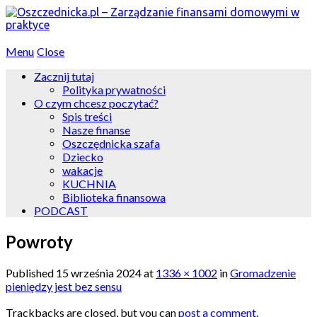
Menu
Close
Zacznij tutaj
Polityka prywatności
O czym chcesz poczytać?
Spis treści
Nasze finanse
Oszczędnicka szafa
Dziecko
wakacje
KUCHNIA
Biblioteka finansowa
PODCAST
Powroty
Published
15 września 2024
at
1336 × 1002
in
Gromadzenie
pieniędzy jest bez sensu
Trackbacks are closed, but you can
post a comment
.