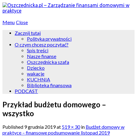
Menu
Close
Zacznij tutaj
Polityka prywatności
O czym chcesz poczytać?
Spis treści
Nasze finanse
Oszczędnicka szafa
Dziecko
wakacje
KUCHNIA
Biblioteka finansowa
PODCAST
Przykład budżetu domowego –
wszystko
Published
9 grudnia 2019
at
519 × 30
in
Budżet domowy w
praktyce – finansowe podsumowanie listopad 2019