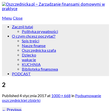
Menu
Close
Zacznij tutaj
Polityka prywatności
O czym chcesz poczytać?
Spis treści
Nasze finanse
Oszczędnicka szafa
Dziecko
wakacje
KUCHNIA
Biblioteka finansowa
PODCAST
2
Published
4 stycznia 2017
at
1000 × 668
in
Podsumowanie
oszczędnickiej zbiórki
←
Previous